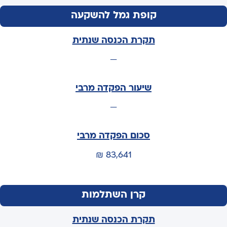
קופת גמל להשקעה
—
—
83,641 ₪
קרן השתלמות