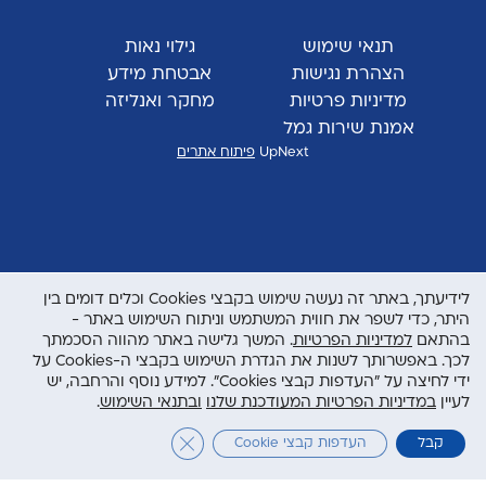
תנאי שימוש
גילוי נאות
הצהרת נגישות
אבטחת מידע
מדיניות פרטיות
מחקר ואנליזה
אמנת שירות גמל
UpNext
פיתוח אתרים
לידיעתך, באתר זה נעשה שימוש בקבצי Cookies וכלים דומים בין
היתר, כדי לשפר את חווית המשתמש וניתוח השימוש באתר -
בהתאם
למדיניות הפרטיות
. המשך גלישה באתר מהווה הסכמתך
לכך. באפשרותך לשנות את הגדרת השימוש בקבצי ה-Cookies על
ידי לחיצה על "העדפות קבצי Cookies". למידע נוסף והרחבה, יש
לעיין
במדיניות הפרטיות המעודכנת שלנו
ובתנאי השימוש
.
Close GDPR Cookie Banner
קבל
העדפות קבצי Cookie