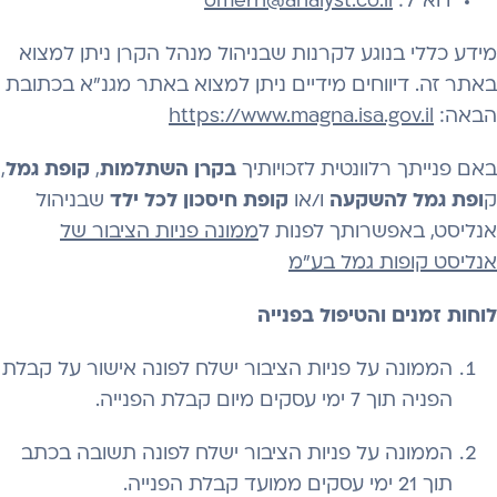
דוא"ל:
omerh@analyst.co.il
מידע כללי בנוגע לקרנות שבניהול מנהל הקרן ניתן למצוא
באתר זה. דיווחים מידיים ניתן למצוא באתר מגנ"א בכתובת
הבאה:
https://www.magna.isa.gov.il
באם פנייתך רלוונטית לזכויותיך
בקרן השתלמות
,
קופת גמל
,
ק
ופת גמל להשקעה
ו/או
קופת חיסכון לכל ילד
שבניהול
אנליסט, באפשרותך לפנות ל
ממונה פניות הציבור של
אנליסט קופות גמל בע"מ
לוחות זמנים והטיפול בפנייה
הממונה על פניות הציבור ישלח לפונה אישור על קבלת
הפניה תוך 7 ימי עסקים מיום קבלת הפנייה.
הממונה על פניות הציבור ישלח לפונה תשובה בכתב
תוך 21 ימי עסקים ממועד קבלת הפנייה.