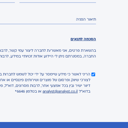
תיאור הפניה
הסכמה לתנאים
בהשארת פרטים, אני מאשר/ת לחברה ליצור עמי קשר, לרבות 
החברה, במסגרתם ניתן לי היידוע אודות זכויותיי במידע, לרבו
הריני לאשר כי מידע שיימסר על ידי יכול לשמש לחברות 
לצורכי שיווק ופרסום של מוצרים ושירותים פיננסיים או 
דיוור ישיר ובין בכל אמצעי אחר, לרבות מסרונים, דוא"ל, פ
בדוא"ל
analyst@analyst.co.il
או בטלפון 6646*