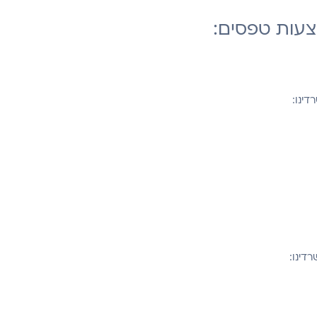
צעות טפסים:
דינו:
רדינו: