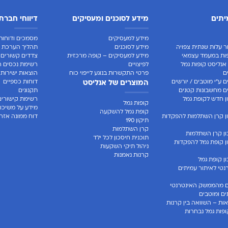
יתים
מידע לסוכנים ומעסיקים
דיווחי חברת
מידע למעסיקים
מסמכים ודוחות 
ר עלות שנתית צפויה
מידע לסוכנים
תהליך הערכת ח
ות במעמד עצמאי
מידע למעסיקים – קופה מרכזית
צדדים קשורים
אנליסט קופות גמל
לפיצויים
רשימת נכסים ר
ם
פרטי התקשרות בנוגע לייפוי כוח
הוצאות ישירות
 ע"י מוטבים / יורשים
דוחות כספיים
המוצרים של אנליסט
 מחשבונות קטנים
תקנונים
 חדש לקופת גמל
רשימת קישורים
קופות גמל
מידע על משיכו
קופת גמל להשקעה
ן קרן השתלמות להפקדות
דוח ממונה אזרח
תיקון 190
קרן השתלמות
ן קרן השתלמות
תוכנית חיסכון לכל ילד
 קופת גמל להפקדות
ניהול תיקי השקעות
קרנות נאמנות
 קופת גמל
טי לאיתור עמיתים
 מהממשק האינטרנטי
ים ומוטבים
ות – השוואה בין קרנות
פות גמל נבחרות