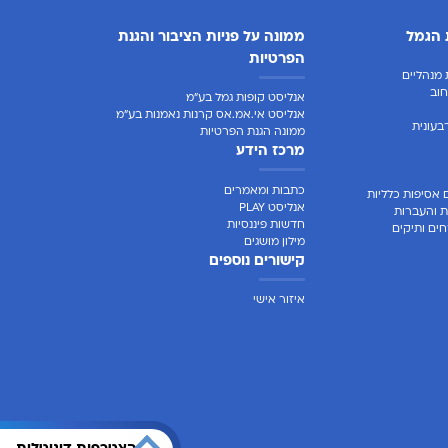
 הגמל
ממונה על פניות הציבור והגנת
הפרטיות
מנהליים
וב
אנליסט קופות גמל בע"מ
אנליסט אי.אמ.אס קרנות נאמנות בע"מ
בעונית
ממונה הגנת הפרטיות
מרכז הידע
כתבות ומאמרים
 אסיפות כלליות
אנליסט PLAY
ת והעברות
חדשות פיננסיות
ים ותיקים
מילון מושגים
קישורים נוספים
איזור אישי