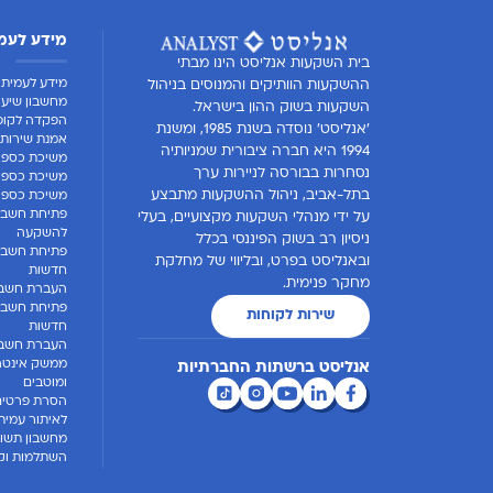
מידע לעמ
בית השקעות אנליסט הינו מבתי
מידע לעמית
ההשקעות הוותיקים והמנוסים בניהול
מחשבון שיעו
השקעות בשוק ההון בישראל.
הפקדה לקופ
'אנליסט' נוסדה בשנת 1985, ומשנת
אמנת שירות 
1994 היא חברה ציבורית שמניותיה
משיכת כספי
נסחרות בבורסה לניירות ערך
משיכת כספים
בתל-אביב, ניהול ההשקעות מתבצע
משיכת כספים
פתיחת חשבון
על ידי מנהלי השקעות מקצועיים, בעלי
להשקעה
ניסיון רב בשוק הפיננסי בכלל
פתיחת חשבו
ובאנליסט בפרט, ובליווי של מחלקת
חדשות
מחקר פנימית.
העברת חשבו
פתיחת חשבון
שירות לקוחות
חדשות
העברת חשבון
ממשק אינטרנ
אנליסט ברשתות החברתיות
ומוטבים
הסרת פרטים
לאיתור עמית
מחשבון תשוא
השתלמות וקו