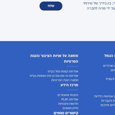
 בין בדרך של שירותי
שלח
על ידי פנייה לחברה
 הגמל
ממונה על פניות הציבור והגנת
הפרטיות
מנהליים
וב
אנליסט קופות גמל בע"מ
אנליסט אי.אמ.אס קרנות נאמנות בע"מ
בעונית
ממונה הגנת הפרטיות
מרכז הידע
כתבות ומאמרים
 אסיפות כלליות
אנליסט PLAY
ת והעברות
חדשות פיננסיות
ים ותיקים
מילון מושגים
קישורים נוספים