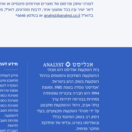
לצורכי שיווק ופרסום של מוצרים ושירותים פיננסיים או 
דיוור ישיר ובין בכל אמצעי אחר, לרבות מסרונים, דוא"ל, פ
בדוא"ל
analyst@analyst.co.il
או בטלפון 6646*
מידע לעמ
בית השקעות אנליסט הינו מבתי
מידע לעמית
ההשקעות הוותיקים והמנוסים בניהול
מחשבון שיעו
השקעות בשוק ההון בישראל.
הפקדה לקופ
'אנליסט' נוסדה בשנת 1985, ומשנת
אמנת שירות 
1994 היא חברה ציבורית שמניותיה
משיכת כספי
נסחרות בבורסה לניירות ערך
משיכת כספים
בתל-אביב, ניהול ההשקעות מתבצע
משיכת כספים
פתיחת חשבון
על ידי מנהלי השקעות מקצועיים, בעלי
להשקעה
ניסיון רב בשוק הפיננסי בכלל
פתיחת חשבו
ובאנליסט בפרט, ובליווי של מחלקת
חדשות
מחקר פנימית.
העברת חשבו