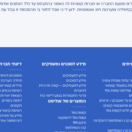
אחרים מטעם החברה או חברות קשורות לה כאמור בהתבסס על כלל הנתונים אודותיי,
קסימיליה ומערכות חיוג אוטומטיות. ידוע לי כי אוכל לחזור בי מהסכמתי זו ובכל עת 
יתים
מידע לסוכנים ומעסיקים
דיווחי חברת
מידע למעסיקים
מסמכים ודוחות 
ר עלות שנתית צפויה
מידע לסוכנים
תהליך הערכת ח
ות במעמד עצמאי
מידע למעסיקים – קופה מרכזית
צדדים קשורים
אנליסט קופות גמל
לפיצויים
רשימת נכסים ר
ם
פרטי התקשרות בנוגע לייפוי כוח
הוצאות ישירות
 ע"י מוטבים / יורשים
דוחות כספיים
המוצרים של אנליסט
 מחשבונות קטנים
תקנונים
 חדש לקופת גמל
רשימת קישורים
קופות גמל
מידע על משיכו
קופת גמל להשקעה
ן קרן השתלמות להפקדות
דוח ממונה אזרח
תיקון 190
קרן השתלמות
ן קרן השתלמות