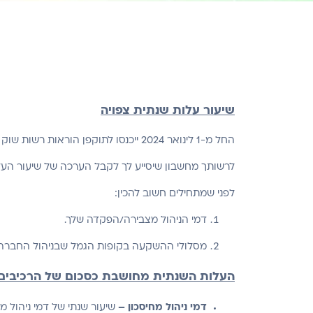
שיעור עלות שנתית צפויה
החל מ-1 לינואר 2024 ייכנסו לתוקפן הוראות רשות שוק ההון, ביטוח וחיסכון הנוגעות לאופן הצגת העלות השנתית הצפויה לחוסכים במוצרי החיסכון ארוך הטווח.
לרשותך מחשבון שיסייע לך לקבל הערכה של שיעור העלו
לפני שמתחילים חשוב להכין:
דמי הניהול מצבירה/הפקדה שלך.
מסלולי ההשקעה בקופות הגמל שבניהול החברה 
העלות השנתית מחושבת כסכום של הרכיבים
דמי ניהול מחיסכון –
שיעור שנתי של דמי ניהול מ