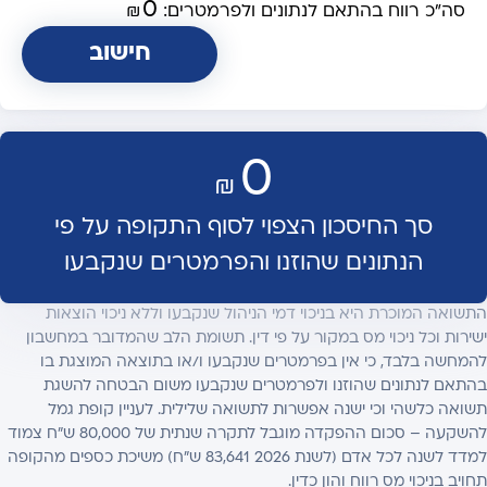
0
סה"כ רווח בהתאם לנתונים ולפרמטרים:
₪
חישוב
0
₪
סך החיסכון הצפוי לסוף התקופה על פי
הנתונים שהוזנו והפרמטרים שנקבעו
התשואה המוכרת היא בניכוי דמי הניהול שנקבעו וללא ניכוי הוצאות
ישירות וכל ניכוי מס במקור על פי דין. תשומת הלב שהמדובר במחשבון
להמחשה בלבד, כי אין בפרמטרים שנקבעו ו/או בתוצאה המוצגת בו
בהתאם לנתונים שהוזנו ולפרמטרים שנקבעו משום הבטחה להשגת
תשואה כלשהי וכי ישנה אפשרות לתשואה שלילית. לעניין קופת גמל
להשקעה – סכום ההפקדה מוגבל לתקרה שנתית של 80,000 ש"ח צמוד
למדד לשנה לכל אדם (לשנת 2026 83,641 ש"ח) משיכת כספים מהקופה
תחויב בניכוי מס רווח והון כדין.