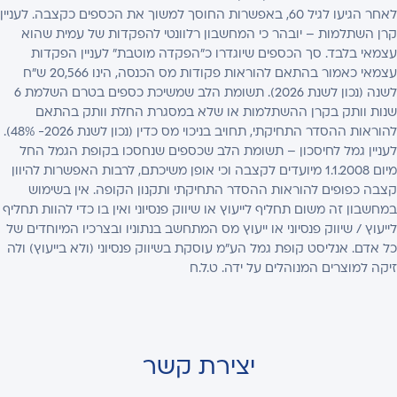
לאחר הגיעו לגיל 60, באפשרות החוסך למשוך את הכספים כקצבה. לעניין
קרן השתלמות – יובהר כי המחשבון רלוונטי להפקדות של עמית שהוא
עצמאי בלבד. סך הכספים שיוגדרו כ"הפקדה מוטבת" לעניין הפקדות
עצמאי כאמור בהתאם להוראות פקודות מס הכנסה, הינו 20,566 ש"ח
לשנה (נכון לשנת 2026). תשומת הלב שמשיכת כספים בטרם השלמת 6
שנות וותק בקרן ההשתלמות או שלא במסגרת החלת וותק בהתאם
להוראות ההסדר התחיקתי, תחויב בניכוי מס כדין (נכון לשנת 2026- 48%).
לעניין גמל לחיסכון – תשומת הלב שכספים שנחסכו בקופת הגמל החל
מיום 1.1.2008 מיועדים לקצבה וכי אופן משיכתם, לרבות האפשרות להיוון
קצבה כפופים להוראות ההסדר התחיקתי ותקנון הקופה. אין בשימוש
במחשבון זה משום תחליף לייעוץ או שיווק פנסיוני ואין בו כדי להוות תחליף
לייעוץ / שיווק פנסיוני או ייעוץ מס המתחשב בנתוניו ובצרכיו המיוחדים של
כל אדם. אנליסט קופת גמל הע"מ עוסקת בשיווק פנסיוני (ולא בייעוץ) ולה
זיקה למוצרים המנוהלים על ידה. ט.ל.ח
יצירת קשר