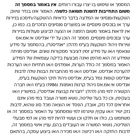
המסמך או שימוש בו יצרו עבורו רווחים.
אין באמור במסמך זה
משום התחייבות להשגת תשואה כלשהי
.
האמור אינו בגדר שיווק
השקעות/פנסיוני או המלצה בדבר כדאיות ההשקעה/חיסכון בניירות
ערך או בנכסים פיננסיים או במוצרים פנסיונים הנזכרים בו. כמו כן,
אין לראות באמור משום הזמנה או הצעה לביצוע פעולות בניירות
ערך ובנכסים פיננסיים. מסמך זה הוכן על ידי אנליסט אי.אמ.אס
שירותי ניהול השקעות בע"מ (להלן: "אנליסט"), בהסתמך על מידע
שנאסף ו/או על מידע זמין לציבור ממקורות שונים. אנליסט מניחה
שמידע זה הוא מהימן ואינה מבצעת בדיקה עצמאית של המידע.
האמור במסמך זה כולל הערות, אומדנים ו/או תחזיות ו/או הערכות
להערכת אנליסט. אנליסט ו/או מי מהחברות הבנות שלה לרבות
אנליסט קופות גמל בע"מ, אנליסט ניהול תיקי השקעות בע"מ,
אנליסט אי.אמ.אס ניהול קרנות נאמנות (1986) בע"מ ו/או חברה
הקשורה למי מהן (להלן: "חברות קבוצת אנליסט"), במישרין ו/או
בעקיפין, וכן כל בעל שליטה, נושא משרה ועובד במי מהן אינם
אחראים לכל נזק, אובדן, הפסד או הוצאה מכל סוג שהוא, לרבות
נזק ישיר ו/או עקיף, שיגרמו למי שמסתמך על האמור במסמך זה או
משתמש בו, כולו או חלקו וכן ועשוי להיות למי מהן או למי מבעלי
השליטה, נושאי המשרה או העובדים בהם, עניין אישי במסמך זה,
לרבות החזקה ו/או רכישה ו/או מכירה ו/או ביצוע עסקה, בהתאם