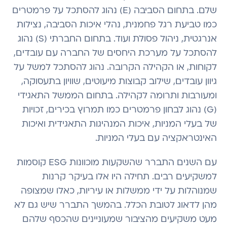
שלם. בתחום הסביבה (E) נהוג להסתכל על פרמטרים
כמו טביעת רגל פחמנית, נהלי איכות הסביבה, נצילות
אנרגטית, ניהול פסולת ועוד. בתחום החברתי (S) נהוג
להסתכל על מערכת היחסים של החברה עם עובדים,
לקוחות, או הקהילה הקרובה. נהוג להסתכל למשל על
גיוון עובדים, שילוב קבוצות מיעוטים, שוויון בתעסוקה,
ומעורבות ותרומה לקהילה. בתחום הממשל התאגידי
(G) נהוג לבחון פרמטרים כמו תמרוץ בכירים, זכויות
של בעלי המניות, איכות המנהיגות התאגידית ואיכות
האינטראקציה עם בעלי המניות.
עם השנים התברר שהשקעות מוכוונות ESG קוסמות
למשקיעים רבים. תחילה היו אלו בעיקר קרנות
שמנוהלות על ידי ממשלות או עיריות, כאלו שמצופה
מהן לדאוג לטובת הכלל. בהמשך התברר שיש גם לא
מעט משקיעים מהציבור שמעוניינים שהכסף שלהם