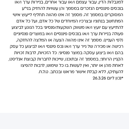
למגבלות הדין, עבור עצמם ו/או עבור אחרים, בניירות ערך ו/או
בנכסים פיננסיים הנזכרים במסמך והן עשויות להחזיק בני"ע
המסוקרים במסמך זה. מסמך זה אינו מהווה תחליף לייעוץ אישי
המתחשב בנתוניו ובצרכיו המיוחדים של כל אדם, ועל כל אדם
להתייעץ עם יועץ ו/או משווק השקעות/פנסיוני בכל הנוגע לביצוע
פעולה בניירות ערך ו/או בנכסים פיננסיים ו/או במוצרים פנסיוניים
(לפי העניין). מסמך זה אינו מהווה הצעה או המלצה להחזקה,
רכישה או מכירה של נייר ערך ו/או נכס פיננסי ו/או לביצוע כל עסק
בהם ו/או ביצוע עסקה במוצר פנסיוני. כל הזכויות, לרבות זכויות
הקניין הרוחני, במסמך זה ובתוכנו, שייכות לחברות קבוצת אנליסט,
לאחת מהן או יותר, ואין לעשות בו כל שימוש, לרבות להפיצו
להעתיקו, ללא קבלת אישור מראש ובכתב. ט.ל.ח.
*נכון ליום 26.3.26