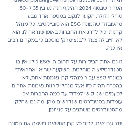
האתר thecorporategovernanceinstitute.com
העריך שבסוף 2024 ההיקף הזה נע בין 35 ל-50
טריליון דולר. הקושי לנקוב במספר אחד נובע
מהעובדה שהמונח ESG הוא סובייקטיבי. כל מנהל
קרנות יכול לדרג את החברות באופן שנראה לו. הוא
לא חייב להיצמד ל"בנצ'מרק' מוסכם כי במקרים רבים
אין כזה.
זו גם אחת הביקורות על תחום ה-ESG כולו: אין בו
סטנדרטיזיציה מוחלטת. השקעה שהיא "אחראית"
במונחי ESG עבור מנהלי קרן נאמנות אחת, לא
בהכרח תהיה כזו אצל מנהלי קרנות נאמנות אחרים.
לפעמים ישנו קושי למדוד עד כמה החברות אכן
עומדות בסטנדרטים שנדרשים מהן. מה גם שחלק
מהסטנדרטים משתנים על פני זמן.
יחד עם זאת, לרוב כל קרן הנושאת בשמה את המונח