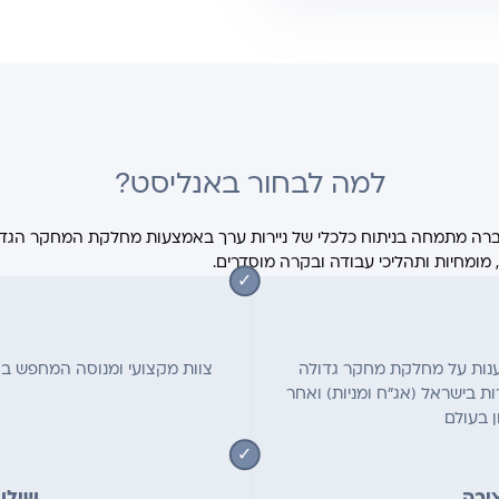
למה לבחור באנליסט?
 אי.אמ.אס מנהלת קרנות נאמנות מאז 1987. החברה מתמחה בניתוח כלכלי של ניירות ערך באמצעות מח
מומחיות ותהליכי עבודה ובקרה מוסדרים.
שענות על מחלקת מחקר גדולה
צוות מקצועי ומנוסה המחפש בא
 בישראל (אג"ח ומניות) ואחר
ן בעולם
יבה
שילוב