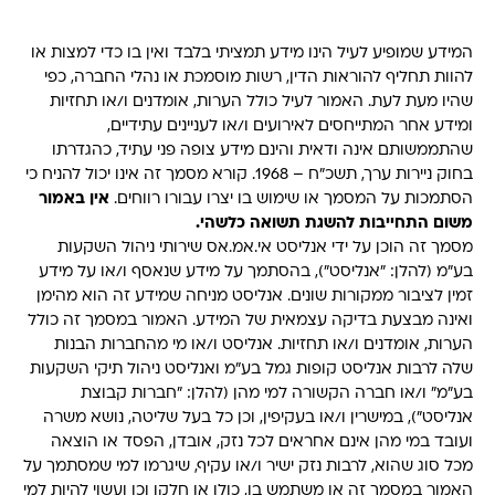
המידע שמופיע לעיל הינו מידע תמציתי בלבד ואין בו כדי למצות או
להוות תחליף להוראות הדין, רשות מוסמכת או נהלי החברה, כפי
שהיו מעת לעת. האמור לעיל כולל הערות, אומדנים ו/או תחזיות
ומידע אחר המתייחסים לאירועים ו/או לעניינים עתידיים,
שהתממשותם אינה ודאית והינם מידע צופה פני עתיד, כהגדרתו
בחוק ניירות ערך, תשכ"ח – 1968. קורא מסמך זה אינו יכול להניח כי
הסתמכות על המסמך או שימוש בו יצרו עבורו רווחים.
אין באמור
משום התחייבות להשגת תשואה כלשהי.
מסמך זה הוכן על ידי אנליסט אי.אמ.אס שירותי ניהול השקעות
בע"מ (להלן: "אנליסט"), בהסתמך על מידע שנאסף ו/או על מידע
זמין לציבור ממקורות שונים. אנליסט מניחה שמידע זה הוא מהימן
ואינה מבצעת בדיקה עצמאית של המידע. האמור במסמך זה כולל
הערות, אומדנים ו/או תחזיות. אנליסט ו/או מי מהחברות הבנות
שלה לרבות אנליסט קופות גמל בע"מ ואנליסט ניהול תיקי השקעות
בע"מ" ו/או חברה הקשורה למי מהן (להלן: "חברות קבוצת
אנליסט"), במישרין ו/או בעקיפין, וכן כל בעל שליטה, נושא משרה
ועובד במי מהן אינם אחראים לכל נזק, אובדן, הפסד או הוצאה
מכל סוג שהוא, לרבות נזק ישיר ו/או עקיף, שיגרמו למי שמסתמך על
האמור במסמך זה או משתמש בו, כולו או חלקו וכן ועשוי להיות למי