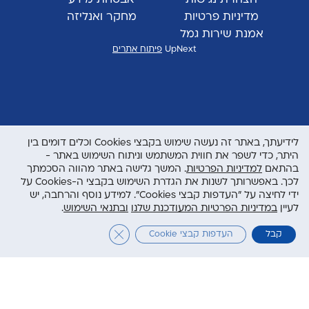
הצהרת נגישות
אבטחת מידע
מדיניות פרטיות
מחקר ואנליזה
אמנת שירות גמל
UpNext
פיתוח אתרים
לידיעתך, באתר זה נעשה שימוש בקבצי Cookies וכלים דומים בין
היתר, כדי לשפר את חווית המשתמש וניתוח השימוש באתר -
בהתאם
למדיניות הפרטיות
. המשך גלישה באתר מהווה הסכמתך
לכך. באפשרותך לשנות את הגדרת השימוש בקבצי ה-Cookies על
ידי לחיצה על "העדפות קבצי Cookies". למידע נוסף והרחבה, יש
לעיין
במדיניות הפרטיות המעודכנת שלנו
ובתנאי השימוש
.
Close GDPR Cookie Banner
קבל
העדפות קבצי Cookie