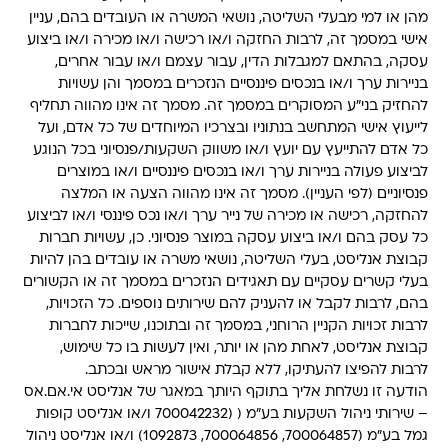
מהן או למי מבעלי השליטה, נושאי המשרה או העובדים בהם, עניין
אישי במסמך זה, לרבות החזקה ו/או רכישה ו/או מכירה ו/או ביצוע
עסקה, בהתאם למגבלות הדין, עבור עצמם ו/או עבור אחרים,
בניירות ערך ו/או בנכסים פיננסיים הנזכרים במסמך והן עשויות
להחזיק בני"ע המסוקרים במסמך זה. מסמך זה אינו מהווה תחליף
לייעוץ אישי המתחשב בנתוניו ובצרכיו המיוחדים של כל אדם, ועל
כל אדם להתייעץ עם יועץ ו/או משווק השקעות/פנסיוני בכל הנוגע
לביצוע פעולה בניירות ערך ו/או בנכסים פיננסיים ו/או במוצרים
פנסיוניים (לפי העניין). מסמך זה אינו מהווה הצעה או המלצה
להחזקה, רכישה או מכירה של נייר ערך ו/או נכס פיננסי ו/או לביצוע
כל עסק בהם ו/או ביצוע עסקה במוצר פנסיוני. כן, עשויות חברות
קבוצת אנליסט, בעלי השליטה, נושאי משרה או עובדים בהן להיות
בעלי קשרים עסקיים עם תאגידים הנזכרים במסמך זה או הקשורים
בהם, לרבות לקבל או להעניק להם שירותים נוספים. כל הזכויות,
לרבות זכויות הקניין הרוחני, במסמך זה ובתוכנו, שייכות לחברות
קבוצת אנליסט, לאחת מהן או יותר, ואין לעשות בו כל שימוש,
לרבות להפיצו להעתיקו, ללא קבלת אישור מראש ובכתב.
הודעה זו נשלחת אליך בתוקף היותך במאגר של אנליסט אי.אם.אס
– שירותי ניהול השקעות בע”מ ( (700042232 ו/או אנליסט קופות
גמל בע"מ (700064857, 700064856, 1092873) ו/או אנליסט ניהול