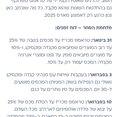
חשוב להדגיש שאופיו הקפריזי של טראמפ משתקף
גם בהחלטות השונות שהוא מקבל. כל מה שנכתב כאן
נכון כרגע רק לאמצע מארס 2025.
מלחמת הסחר – לוח זמנים:
31 בינואר:
טראמפ מכריז על מכסים בגובה של 25%
על רוב המוצרים שמיובאים מקנדה ומקסיקו, ו-10%
על מוצרים מיובאים מסין. על נפט ומוצרי אנרגיה
מקנדה המכס יעמוד רק על 10%.
3 בפברואר:
בעקבות שיחות עם מנהיגי קנדה ומקסיקו
(ואולי גם הנפילות בשוק המניות) המכסים מושעים
ל-30 יום. המכסים על סין נותרים על כנם.
10 בפברואר:
טראמפ מכריז על הטלת מכס של 25%
על יבוא של פלדה ואלומיניום לארה"ב מכל העולם.
המכסים ייכנסו לתוקף ב-12 במארס. כ-23% מהפלדה