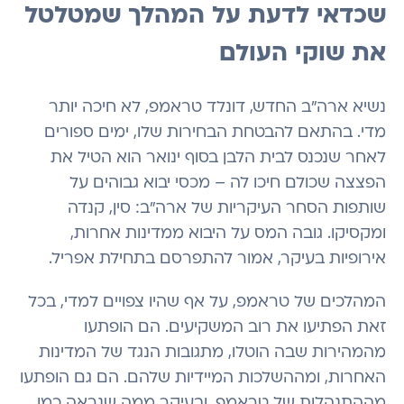
שכדאי לדעת על המהלך שמטלטל
את שוקי העולם
נשיא ארה"ב החדש, דונלד טראמפ, לא חיכה יותר
מדי. בהתאם להבטחת הבחירות שלו, ימים ספורים
לאחר שנכנס לבית הלבן בסוף ינואר הוא הטיל את
הפצצה שכולם חיכו לה – מכסי יבוא גבוהים על
שותפות הסחר העיקריות של ארה"ב: סין, קנדה
ומקסיקו. גובה המס על היבוא ממדינות אחרות,
אירופיות בעיקר, אמור להתפרסם בתחילת אפריל.
המהלכים של טראמפ, על אף שהיו צפויים למדי, בכל
זאת הפתיעו את רוב המשקיעים. הם הופתעו
מהמהירות שבה הוטלו, מתגובות הנגד של המדינות
האחרות, ומההשלכות המיידיות שלהם. הם גם הופתעו
מההתנהלות של טראמפ, ובעיקר ממה שנראה כמו