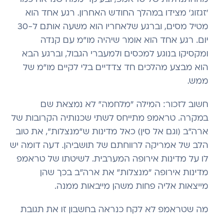
'זגזוג' מצידו במהלך החודש האחרון. רגע אחד הוא
מטיל מסים, וברגע שלאחריו הוא משעה אותם ל-30
יום. רגע אחד הוא אומר שיהיה מו"מ עם קנדה
ומקסיקו בנוגע למכסים ולמעברי הגבול, וברגע הבא
הוא מבצע מהלכים חד צדדיים בלי לקיים מו"מ של
ממש.
חשוב לזכור: המילה "מלחמה" לא נמצאת שם
במקרה. טראמפ מתייחס לשתי שכנותיה הקרובות של
ארה"ב (וגם אל סין) כאל מדינות ש"מנצלות", את טוב
הלב של אמריקה לרווחתם של תושביהן. דעה דומה יש
לו על מדינות אירופה המערבית. לשיטתו של טראמפ
מדינות אירופה "מנצלות" את ארה"ב בכך שהן
מייצאות אליה פחות משהן מייבאות ממנה.
מה שטראמפ לא לקח כנראה בחשבון זו את תגובת