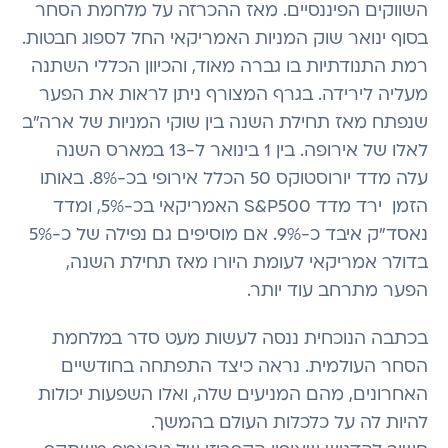
השווקים הפיננסיים. מאז ההכרזה על מלחמת הסחר
בסוף ינואר שוק המניות האמריקאי החל לספוג חבטות.
רמת התנודתיות בו גברה מאוד, והכיוון הכללי השתנה
מעליה לירידה. בגרף המצורף ניתן לראות את הפער
שנפתח מאז תחילת השנה בין שוקי המניות של ארה"ב
לאלו של אירופה. בין 1 בינואר ל-13 במארס השנה
עלה מדד יורוסטוקס 50 הכלל אירופי בכ-8%. באותו
הזמן ירד מדד S&P500 האמריקאי בכ-5%, ומדד
נאסד"ק איבד כ-9%. אם מוסיפים גם נפילה של כ-5%
בדולר אמריקאי לעומת היורו מאז תחילת השנה,
הפער מתרחב עוד יותר.
בכתבה הנוכחית ננסה לעשות מעט סדר במלחמת
הסחר העולמית. נראה כיצד התפתחה בחודשיים
האחרונים, מהם המניעים שלה, ואלו השפעות יכולות
להיות לה על כלכלות העולם בהמשך.