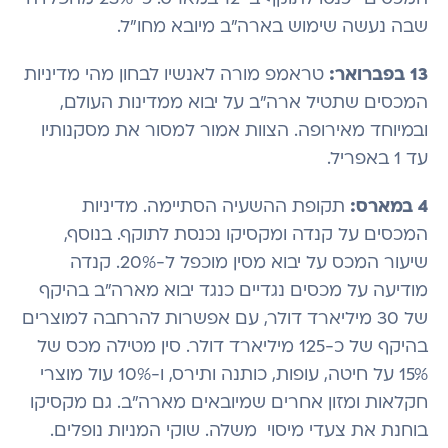
שבה נעשה שימוש בארה"ב מיובא מחו"ל.
13 בפברואר:
טראמפ מורה לאנשיו לבחון מהי מדיניות
המכסים שתטיל ארה"ב על יבוא ממדינות העולם,
ובמיוחד מאירופה. הצוות אמור למסור את מסקנותיו
עד 1 באפריל.
4 במארס:
תקופת ההשעיה הסתיימה. מדיניות
המכסים על קנדה ומקסיקו נכנסת לתוקף. בנוסף,
שיעור המכס על יבוא מסין מוכפל ל-20%. קנדה
מודיעה על מכסים נגדיים כנגד יבוא מארה"ב בהיקף
של 30 מיליארד דולר, עם אפשרות להרחבה למוצרים
בהיקף של כ-125 מיליארד דולר. סין מטילה מכס של
15% על חיטה, עופות, כותנה ותירס, ו-10% עול מוצרי
חקלאות ומזון אחרים שמיובאים מארה"ב. גם מקסיקו
בוחנת את צעדי מיסוי משלה. שוקי המניות נופלים.