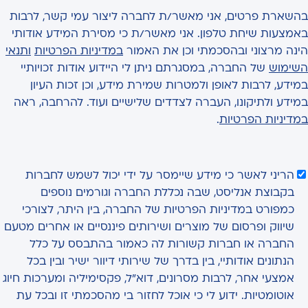
בהשארת פרטים, אני מאשר/ת לחברה ליצור עמי קשר, לרבות
באמצעות שיחת טלפון. אני מאשר/ת כי מסירת המידע אודותי
הינה מרצוני ובהסכמתי וכן את האמור
במדיניות הפרטיות
ותנאי
השימוש
של החברה, במסגרתם ניתן לי היידוע אודות זכויותיי
במידע, לרבות לאופן ולמטרות שמירת מידע, וכן זכות העיון
במידע ולתיקונו, העברה לצדדים שלישיים ועוד. להרחבה, ראה
במדיניות הפרטיות
.
הריני לאשר כי מידע שיימסר על ידי יכול לשמש לחברות
בקבוצת אנליסט, שבה נכללת החברה וגורמים נוספים
כמפורט במדיניות הפרטיות של החברה, בין היתר, לצורכי
שיווק ופרסום של מוצרים ושירותים פיננסיים או אחרים מטעם
החברה או חברות קשורות לה כאמור בהתבסס על כלל
הנתונים אודותיי, בין בדרך של שירותי דיוור ישיר ובין בכל
אמצעי אחר, לרבות מסרונים, דוא"ל, פקסימיליה ומערכות חיוג
אוטומטיות. ידוע לי כי אוכל לחזור בי מהסכמתי זו ובכל עת