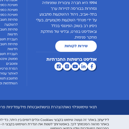
אמנת שירות 
1994 היא חברה ציבורית שמניותיה
משיכת כספי
נסחרות בבורסה לניירות ערך
משיכת כספים
בתל-אביב, ניהול ההשקעות מתבצע
משיכת כספים
פתיחת חשבון
על ידי מנהלי השקעות מקצועיים, בעלי
להשקעה
ניסיון רב בשוק הפיננסי בכלל
פתיחת חשבו
ובאנליסט בפרט, ובליווי של מחלקת
חדשות
מחקר פנימית.
העברת חשבו
פתיחת חשבון
שירות לקוחות
חדשות
העברת חשבון
ממשק אינטרנ
אנליסט ברשתות החברתיות
ומוטבים
הסרת פרטים
לאיתור עמית
מחשבון תשוא
השתלמות וקו
תנאי שימוש
גילוי נאות
הצהרת נגישות
אבטחת מידע
מדיניות פרט
לידיעתך, באתר זה נעשה שימוש בקבצי Cookies וכלים דומים בין היתר, כדי לשפר את חווית המשתמש וניתוח השימוש באתר - בהתאם
באתר מהווה הסכמתך לכך. באפשרותך לשנות את הגדרת השימוש בקבצי ה-Cookies על ידי לחיצה על "העדפות קבצי Cookies". למידע נוסף והרחבה, יש לעיין
הפרטיות המעודכנת שלנו
ובתנאי השימוש
.