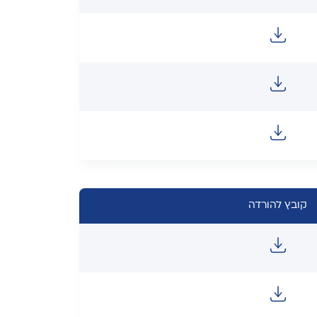
קובץ להורדה