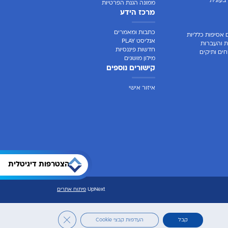
בעונית
ממונה הגנת הפרטיות
מרכז הידע
כתבות ומאמרים
 אסיפות כלליות
אנליסט PLAY
ת והעברות
חדשות פיננסיות
ים ותיקים
מילון מושגים
קישורים נוספים
איזור אישי
הצטרפות דיגיטלית
UpNext
פיתוח אתרים
Close GDPR Cookie Banner
קבל
העדפות קבצי Cookie