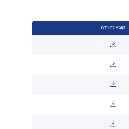
קובץ להורדה