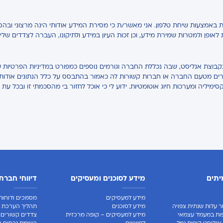
באמצעות שיחת טלפון. אני מאשר/ת כי מסירת המידע אודותי הינה מרצוני ובהס
ת לאופן ולמטרות שמירת מידע, וכן זכות העיון במידע ולתיקונו, העברה לצדדים של
בקבוצת אנליסט, שבה נכללת החברה וגורמים נוספים כמפורט במדיניות הפרטיות ש
אחרים מטעם החברה או חברות קשורות לה כאמור בהתבסס על כלל הנתונים אודותיי,
קסימיליה ומערכות חיוג אוטומטיות. ידוע לי כי אוכל לחזור בי מהסכמתי זו ובכל עת 
יתים
מידע לסוכנים ומעסיקים
דיווחי חברת
מידע למעסיקים
מסמכים ודוחות 
ר עלות שנתית צפויה
מידע לסוכנים
תהליך הערכת ח
ות במעמד עצמאי
מידע למעסיקים – קופה מרכזית
צדדים קשורים