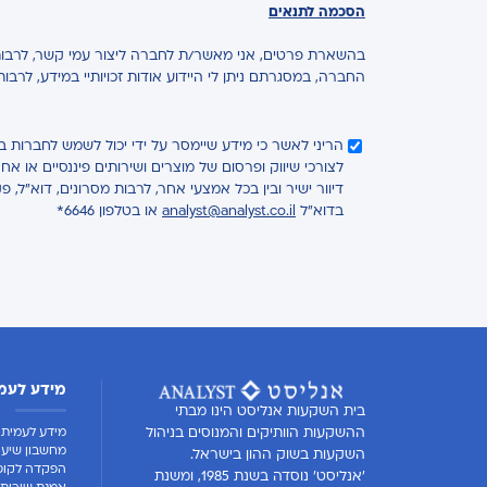
הסכמה לתנאים
בהשארת פרטים, אני מאשר/ת לחברה ליצור עמי קשר, לרבות 
החברה, במסגרתם ניתן לי היידוע אודות זכויותיי במידע, לרבו
הריני לאשר כי מידע שיימסר על ידי יכול לשמש לחברות 
לצורכי שיווק ופרסום של מוצרים ושירותים פיננסיים או 
דיוור ישיר ובין בכל אמצעי אחר, לרבות מסרונים, דוא"ל, פ
בדוא"ל
analyst@analyst.co.il
או בטלפון 6646*
מידע לעמ
בית השקעות אנליסט הינו מבתי
מידע לעמית
ההשקעות הוותיקים והמנוסים בניהול
מחשבון שיעו
השקעות בשוק ההון בישראל.
הפקדה לקופ
'אנליסט' נוסדה בשנת 1985, ומשנת