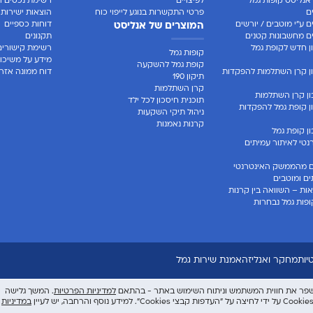
אנליסט קופות גמל
לפיצויים
רשימת נכסים ר
ם
פרטי התקשרות בנוגע לייפוי כוח
הוצאות ישירות
 ע"י מוטבים / יורשים
דוחות כספיים
המוצרים של אנליסט
 מחשבונות קטנים
תקנונים
 חדש לקופת גמל
רשימת קישורים
קופות גמל
מידע על משיכו
קופת גמל להשקעה
ן קרן השתלמות להפקדות
דוח ממונה אזרח
תיקון 190
קרן השתלמות
ן קרן השתלמות
תוכנית חיסכון לכל ילד
 קופת גמל להפקדות
ניהול תיקי השקעות
קרנות נאמנות
 קופת גמל
טי לאיתור עמיתים
 מהממשק האינטרנטי
ים ומוטבים
ות – השוואה בין קרנות
פות גמל נבחרות
יות
מחקר ואנליזה
אמנת שירות גמל
למדיניות הפרטיות
. המשך גלישה
במדיניות