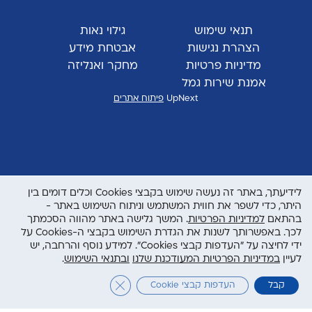
תנאי שימוש
גילוי נאות
הצהרת נגישות
אבטחת מידע
מדיניות פרטיות
מחקר ואנליזה
אמנת שירות גמל
UpNext
פיתוח אתרים
לידיעתך, באתר זה נעשה שימוש בקבצי Cookies וכלים דומים בין
היתר, כדי לשפר את חווית המשתמש וניתוח השימוש באתר -
בהתאם
למדיניות הפרטיות
. המשך גלישה באתר מהווה הסכמתך
לכך. באפשרותך לשנות את הגדרת השימוש בקבצי ה-Cookies על
ידי לחיצה על "העדפות קבצי Cookies". למידע נוסף והרחבה, יש
לעיין
במדיניות הפרטיות המעודכנת שלנו
ובתנאי השימוש
.
Close GDPR Cookie Banner
קבל
העדפות קבצי Cookie