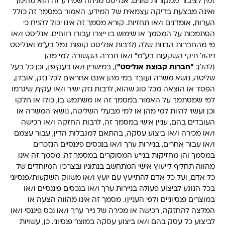
זמין לציבור ממקורות שונים. אנליסט מניחה שמידע זה הוא מהימן
ואינה מבצעת בדיקה עצמאית של המידע. האמור במסמך זה כולל
הערות, אומדנים ו/או תחזיות. קורא מסמך זה אינו יכול להניח כי
הסתמכות על המסמך או שימוש בו ייצרו עבורו רווחים. אנליסט ו/או
מי מהחברות הבנות שלה (לרבות אנליסט קופות גמל בע"מ ואנליסט
ניהול תיקי השקעות בע"מ" ו/או חברה הקשורה למי מהן
(להלן:
"חברות קבוצת אנליסט"
), במישרין ו/או בעקיפין, וכן כל בעל
שליטה, נושא משרה ועובד במי מהן אינם אחראים לכל נזק, אובדן,
הפסד או הוצאה מכל סוג שהוא, לרבות נזק ישיר ו/או עקיף, שיגרמו
למי שמסתמך על האמור במסמך זה או משתמש בו, כולו או חלקו
וכן ועשוי להיות למי מהן או למי מבעלי השליטה, נושאי המשרה או
העובדים בהם, עניין אישי במסמך זה, לרבות החזקה ו/או רכישה
ו/או מכירה ו/או ביצוע עסקה, בהתאם למגבלות הדין, עבור עצמם
ו/או עבור אחרים, בניירות ערך ו/או בנכסים פיננסיים הנזכרים
במסמך והן מחזיקות בני"ע המסוקרים במסמך זה. מסמך זה אינו
מהווה תחליף לייעוץ אישי המתחשב בנתוניו ובצרכיו המיוחדים של
כל אדם, ועל כל אדם להתייעץ עם יועץ ו/או משווק השקעות/פנסיוני
בכל הנוגע לביצוע פעולה בניירות ערך ו/או בנכסים פיננסיים ו/או
במוצרים פנסיוניים (לפי העניין). מסמך זה אינו מהווה הצעה או
המלצה להחזקה, רכישה או מכירה של נייר ערך ו/או נכס פיננסי ו/או
לביצוע כל עסק בהם ו/או ביצוע עסקה במוצר פנסיוני. כן, עשויות