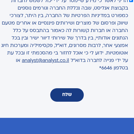
הריני לאשר כי מידע שיימסר על ידי יכול לשמש לחברות
בקבוצת אנליסט, שבה נכללת החברה וגורמים נוספים
כמפורט במדיניות הפרטיות של החברה, בין היתר, לצורכי
שיווק ופרסום של מוצרים ושירותים פיננסיים או אחרים מטעם
החברה או חברות קשורות לה כאמור בהתבסס על כלל
הנתונים אודותיי, בין בדרך של שירותי דיוור ישיר ובין בכל
אמצעי אחר, לרבות מסרונים, דוא"ל, פקסימיליה ומערכות חיוג
אוטומטיות. ידוע לי כי אוכל לחזור בי מהסכמתי זו ובכל עת
על ידי פנייה לחברה בדוא"ל
analyst@analyst.co.il
או
בטלפון 6646*
שלח