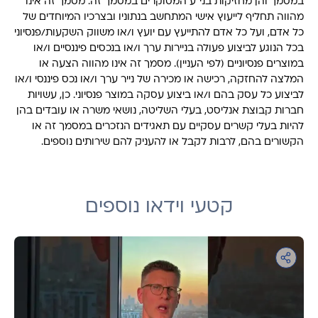
במסמך והן מחזיקות בני"ע המסוקרים במסמך זה. מסמך זה אינו
מהווה תחליף לייעוץ אישי המתחשב בנתוניו ובצרכיו המיוחדים של
כל אדם, ועל כל אדם להתייעץ עם יועץ ו/או משווק השקעות/פנסיוני
בכל הנוגע לביצוע פעולה בניירות ערך ו/או בנכסים פיננסיים ו/או
במוצרים פנסיוניים (לפי העניין). מסמך זה אינו מהווה הצעה או
המלצה להחזקה, רכישה או מכירה של נייר ערך ו/או נכס פיננסי ו/או
לביצוע כל עסק בהם ו/או ביצוע עסקה במוצר פנסיוני. כן, עשויות
חברות קבוצת אנליסט, בעלי השליטה, נושאי משרה או עובדים בהן
להיות בעלי קשרים עסקיים עם תאגידים הנזכרים במסמך זה או
הקשורים בהם, לרבות לקבל או להעניק להם שירותים נוספים.
קטעי וידאו נוספים