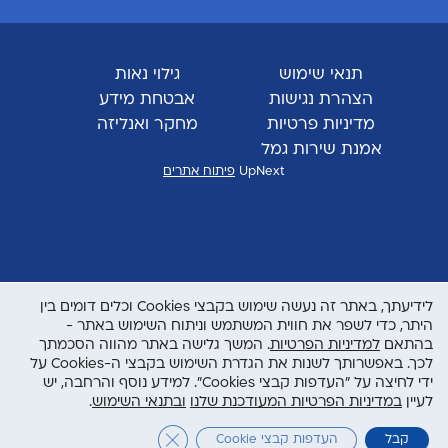
תנאי שימוש
גילוי נאות
הצהרת נגישות
אבטחת מידע
מדיניות פרטיות
מחקר ואנליזה
אמנת שירות גמל
UpNext
פיתוח אתרים
לידיעתך, באתר זה נעשה שימוש בקבצי Cookies וכלים דומים בין
היתר, כדי לשפר את חווית המשתמש וניתוח השימוש באתר -
בהתאם
למדיניות הפרטיות
. המשך גלישה באתר מהווה הסכמתך
לכך. באפשרותך לשנות את הגדרת השימוש בקבצי ה-Cookies על
ידי לחיצה על "העדפות קבצי Cookies". למידע נוסף והרחבה, יש
לעיין
במדיניות הפרטיות המעודכנת שלנו
ובתנאי השימוש
.
Close GDPR Cookie Banner
קבל
העדפות קבצי Cookie