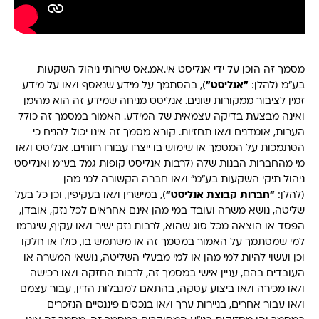
מסמך זה הוכן על ידי אנליסט אי.אמ.אס שירותי ניהול השקעות
בע"מ (להלן:
"אנליסט"
), בהסתמך על מידע שנאסף ו/או על מידע
זמין לציבור ממקורות שונים. אנליסט מניחה שמידע זה הוא מהימן
ואינה מבצעת בדיקה עצמאית של המידע. האמור במסמך זה כולל
הערות, אומדנים ו/או תחזיות. קורא מסמך זה אינו יכול להניח כי
הסתמכות על המסמך או שימוש בו ייצרו עבורו רווחים. אנליסט ו/או
מי מהחברות הבנות שלה (לרבות אנליסט קופות גמל בע"מ ואנליסט
ניהול תיקי השקעות בע"מ" ו/או חברה הקשורה למי מהן
(להלן:
"חברות קבוצת אנליסט"
), במישרין ו/או בעקיפין, וכן כל בעל
שליטה, נושא משרה ועובד במי מהן אינם אחראים לכל נזק, אובדן,
הפסד או הוצאה מכל סוג שהוא, לרבות נזק ישיר ו/או עקיף, שיגרמו
למי שמסתמך על האמור במסמך זה או משתמש בו, כולו או חלקו
וכן ועשוי להיות למי מהן או למי מבעלי השליטה, נושאי המשרה או
העובדים בהם, עניין אישי במסמך זה, לרבות החזקה ו/או רכישה
ו/או מכירה ו/או ביצוע עסקה, בהתאם למגבלות הדין, עבור עצמם
ו/או עבור אחרים, בניירות ערך ו/או בנכסים פיננסיים הנזכרים