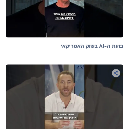
בועת ה-AI בשוק האמריקאי