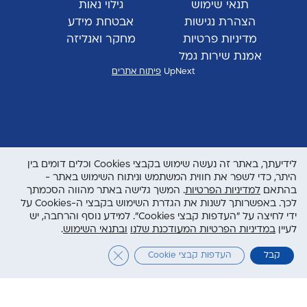
תנאי שימוש
גילוי נאות
הצהרת נגישות
אבטחת מידע
מדיניות פרטיות
מחקר ואנליזה
אמנת שירות גמל
UpNext
פיתוח אתרים
לידיעתך, באתר זה נעשה שימוש בקבצי Cookies וכלים דומים בין
היתר, כדי לשפר את חווית המשתמש וניתוח השימוש באתר -
בהתאם
למדיניות הפרטיות
. המשך גלישה באתר מהווה הסכמתך
לכך. באפשרותך לשנות את הגדרת השימוש בקבצי ה-Cookies על
ידי לחיצה על "העדפות קבצי Cookies". למידע נוסף והרחבה, יש
לעיין
במדיניות הפרטיות המעודכנת שלנו
ובתנאי השימוש
.
Close GDPR Cookie Banner
קבל
העדפות קבצי Cookie