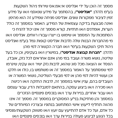
מסמך זה הוכן על ידי אנליסט אי.אמ.אס שירותי ניהול השקעות
בע"מ (להלן:
"אנליסט"
), בהסתמך על מידע שנאסף ו/או על מידע
זמין לציבור ממקורות שונים. אנליסט מניחה שמידע זה הוא מהימן
ואינה מבצעת בדיקה עצמאית של המידע. האמור במסמך זה כולל
הערות, אומדנים ו/או תחזיות. קורא מסמך זה אינו יכול להניח כי
הסתמכות על המסמך או שימוש בו ייצרו עבורו רווחים. אנליסט ו/או
מי מהחברות הבנות שלה (לרבות אנליסט קופות גמל בע"מ ואנליסט
ניהול תיקי השקעות בע"מ" ו/או חברה הקשורה למי מהן
(להלן:
"חברות קבוצת אנליסט"
), במישרין ו/או בעקיפין, וכן כל בעל
שליטה, נושא משרה ועובד במי מהן אינם אחראים לכל נזק, אובדן,
הפסד או הוצאה מכל סוג שהוא, לרבות נזק ישיר ו/או עקיף, שיגרמו
למי שמסתמך על האמור במסמך זה או משתמש בו, כולו או חלקו
וכן ועשוי להיות למי מהן או למי מבעלי השליטה, נושאי המשרה או
העובדים בהם, עניין אישי במסמך זה, לרבות החזקה ו/או רכישה
ו/או מכירה ו/או ביצוע עסקה, בהתאם למגבלות הדין, עבור עצמם
ו/או עבור אחרים, בניירות ערך ו/או בנכסים פיננסיים הנזכרים
במסמך והן מחזיקות בני"ע המסוקרים במסמך זה. מסמך זה אינו
מהווה תחליף לייעוץ אישי המתחשב בנתוניו ובצרכיו המיוחדים של
כל אדם, ועל כל אדם להתייעץ עם יועץ ו/או משווק השקעות/פנסיוני
בכל הנוגע לביצוע פעולה בניירות ערך ו/או בנכסים פיננסיים ו/או