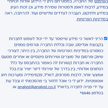
השימוש
של החברה, במסגרתם ניתן לי היידוע אודות זכויותיי
במידע, לרבות לאופן ולמטרות שמירת מידע, וכן זכות העיון
במידע ולתיקונו, העברה לצדדים שלישיים ועוד. להרחבה, ראה
במדיניות הפרטיות
.
הריני לאשר כי מידע שיימסר על ידי יכול לשמש לחברות
בקבוצת אנליסט, שבה נכללת החברה וגורמים נוספים
כמפורט במדיניות הפרטיות של החברה, בין היתר, לצורכי
שיווק ופרסום של מוצרים ושירותים פיננסיים או אחרים מטעם
החברה או חברות קשורות לה כאמור בהתבסס על כלל
הנתונים אודותיי, בין בדרך של שירותי דיוור ישיר ובין בכל
אמצעי אחר, לרבות מסרונים, דוא"ל, פקסימיליה ומערכות חיוג
אוטומטיות. ידוע לי כי אוכל לחזור בי מהסכמתי זו ובכל עת
על ידי פנייה לחברה בדוא"ל
analyst@analyst.co.il
או
בטלפון 6646*