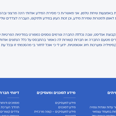
באמצעות שיחת טלפון. אני מאשר/ת כי מסירת המידע אודותי הינה מרצוני ובהס
ת לאופן ולמטרות שמירת מידע, וכן זכות העיון במידע ולתיקונו, העברה לצדדים של
בקבוצת אנליסט, שבה נכללת החברה וגורמים נוספים כמפורט במדיניות הפרטיות ש
אחרים מטעם החברה או חברות קשורות לה כאמור בהתבסס על כלל הנתונים אודותיי,
קסימיליה ומערכות חיוג אוטומטיות. ידוע לי כי אוכל לחזור בי מהסכמתי זו ובכל עת 
יתים
מידע לסוכנים ומעסיקים
דיווחי חברת
מידע למעסיקים
מסמכים ודוחות 
ר עלות שנתית צפויה
מידע לסוכנים
תהליך הערכת ח
ות במעמד עצמאי
מידע למעסיקים – קופה מרכזית
צדדים קשורים