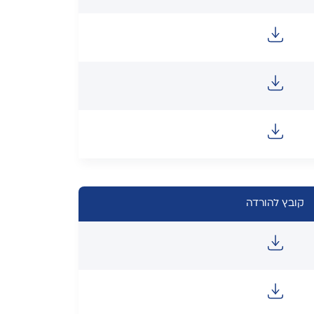
קובץ להורדה