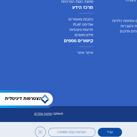
בעונית
ממונה הגנת הפרטיות
מרכז הידע
כתבות ומאמרים
 אסיפות כלליות
אנליסט PLAY
ת והעברות
חדשות פיננסיות
ים ותיקים
מילון מושגים
קישורים נוספים
איזור אישי
הצטרפות דיגיטלית
UpNext
פיתוח אתרים
Close GDPR Cookie Banner
קבל
העדפות קבצי Cookie