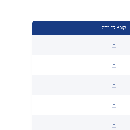
קובץ להורדה