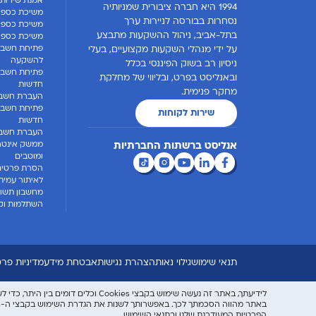
אמנת שירות 
1994 היא חברה ציבורית שמניותיה
משיכת כספי
נסחרות בבורסה לניירות ערך
משיכת כספים
בתל-אביב, ניהול ההשקעות מתבצע
משיכת כספים
פתיחת חשבון
על ידי מנהלי השקעות מקצועיים, בעלי
להשקעה
ניסיון רב בשוק הפיננסי בכלל
פתיחת חשבו
ובאנליסט בפרט, ובליווי של מחלקת
חדשות
מחקר פנימית.
העברת חשבו
פתיחת חשבון
שירות לקוחות
חדשות
העברת חשבון
ממשק אינטרנ
אנליסט ברשתות החברתיות
ומוטבים
הסרת פרטים
לאיתור עמית
מחשבון תשוא
השתלמות וקו
תנאי שימוש
גילוי נאות
הצהרת נגישות
אבטחת מידע
מדיניות פרט
לידיעתך, באתר זה נעשה שימוש בקבצי Cookies וכלים דומים בין היתר, כדי לשפר את חווית המשתמש וניתוח השימוש באתר - בהתאם
באתר מהווה הסכמתך לכך. באפשרותך לשנות את הגדרת השימוש בקבצי ה-Cookies על ידי לחיצה על "העדפות קבצי Cookies". למידע נוסף והרחבה, יש לעיין
הפרטיות המעודכנת שלנו
ובתנאי השימוש
.