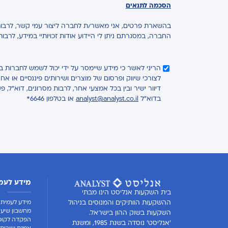
הסכמה לתנאים
בהשארת פרטים, אני מאשר/ת לחברה ליצור עמי קשר, לרבות 
החברה, במסגרתם ניתן לי היידוע אודות זכויותיי במידע, לרבו
הריני לאשר כי מידע שיימסר על ידי יכול לשמש לחברות 
לצורכי שיווק ופרסום של מוצרים ושירותים פיננסיים או 
דיוור ישיר ובין בכל אמצעי אחר, לרבות מסרונים, דוא"ל, פ
בדוא"ל
analyst@analyst.co.il
או בטלפון 6646*
מידע לעמ
בית השקעות אנליסט הינו מבתי
מידע לעמית
ההשקעות הוותיקים והמנוסים בניהול
מחשבון שיעו
השקעות בשוק ההון בישראל.
הפקדה לקופ
'אנליסט' נוסדה בשנת 1985, ומשנת