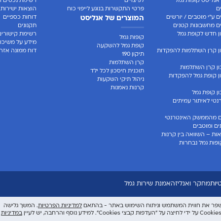
אנליסט קופות גמל
לפיצויים
רשימת נכסים ר
ם
פרטי התקשרות בנוגע לייפוי כוח
הוצאות ישירות
 ע"י מוטבים / יורשים
דוחות כספיים
המוצרים של אנליסט
 מחשבונות קטנים
תקנונים
 חדש לקופת גמל
רשימת קישורים
קופות גמל
מידע על משיכו
קופת גמל להשקעה
ן קרן השתלמות להפקדות
דוח ממונה אזרח
תיקון 190
קרן השתלמות
ן קרן השתלמות
תוכנית חיסכון לכל ילד
 קופת גמל להפקדות
ניהול תיקי השקעות
קרנות נאמנות
 קופת גמל
טי לאיתור עמיתים
 מהממשק האינטרנטי
ים ומוטבים
ות – השוואה בין קרנות
פות גמל נבחרות
יות
מחקר ואנליזה
אמנת שירות גמל
למדיניות הפרטיות
. המשך גלישה
במדיניות