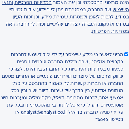
הינה מרצוני ובהסכמתי וכן את האמור
במדיניות הפרטיות
ותנאי
השימוש
של החברה, במסגרתם ניתן לי היידוע אודות זכויותיי
במידע, לרבות לאופן ולמטרות שמירת מידע, וכן זכות העיון
במידע ולתיקונו, העברה לצדדים שלישיים ועוד. להרחבה, ראה
במדיניות הפרטיות
.
הריני לאשר כי מידע שיימסר על ידי יכול לשמש לחברות
בקבוצת אנליסט, שבה נכללת החברה וגורמים נוספים
כמפורט במדיניות הפרטיות של החברה, בין היתר, לצורכי
שיווק ופרסום של מוצרים ושירותים פיננסיים או אחרים מטעם
החברה או חברות קשורות לה כאמור בהתבסס על כלל
הנתונים אודותיי, בין בדרך של שירותי דיוור ישיר ובין בכל
אמצעי אחר, לרבות מסרונים, דוא"ל, פקסימיליה ומערכות חיוג
אוטומטיות. ידוע לי כי אוכל לחזור בי מהסכמתי זו ובכל עת
על ידי פנייה לחברה בדוא"ל
analyst@analyst.co.il
או
בטלפון 6646*