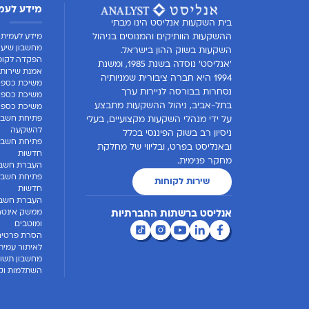
מידע לעמ
בית השקעות אנליסט הינו מבתי
מידע לעמית
ההשקעות הוותיקים והמנוסים בניהול
מחשבון שיעו
השקעות בשוק ההון בישראל.
הפקדה לקופ
'אנליסט' נוסדה בשנת 1985, ומשנת
אמנת שירות 
1994 היא חברה ציבורית שמניותיה
משיכת כספי
נסחרות בבורסה לניירות ערך
משיכת כספים
בתל-אביב, ניהול ההשקעות מתבצע
משיכת כספים
פתיחת חשבון
על ידי מנהלי השקעות מקצועיים, בעלי
להשקעה
ניסיון רב בשוק הפיננסי בכלל
פתיחת חשבו
ובאנליסט בפרט, ובליווי של מחלקת
חדשות
מחקר פנימית.
העברת חשבו
פתיחת חשבון
שירות לקוחות
חדשות
העברת חשבון
ממשק אינטרנ
אנליסט ברשתות החברתיות
ומוטבים
הסרת פרטים
לאיתור עמית
מחשבון תשוא
השתלמות וקו