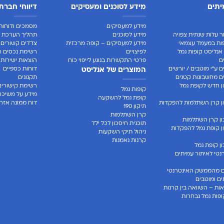
יתים
מידע לסוכנים ומעסיקים
דיווחי חברת
מידע למעסיקים
מסמכים ודוחות 
ר עלות שנתית צפויה
מידע לסוכנים
תהליך הערכת ח
ות במעמד עצמאי
מידע למעסיקים – קופה מרכזית
צדדים קשורים
אנליסט קופות גמל
לפיצויים
רשימת נכסים ר
ם
פרטי התקשרות בנוגע לייפוי כוח
הוצאות ישירות
 ע"י מוטבים / יורשים
דוחות כספיים
המוצרים של אנליסט
 מחשבונות קטנים
תקנונים
 חדש לקופת גמל
רשימת קישורים
קופות גמל
מידע על משיכו
קופת גמל להשקעה
ן קרן השתלמות להפקדות
דוח ממונה אזרח
תיקון 190
קרן השתלמות
ן קרן השתלמות
תוכנית חיסכון לכל ילד
 קופת גמל להפקדות
ניהול תיקי השקעות
קרנות נאמנות
 קופת גמל
טי לאיתור עמיתים
 מהממשק האינטרנטי
ים ומוטבים
ות – השוואה בין קרנות
פות גמל נבחרות