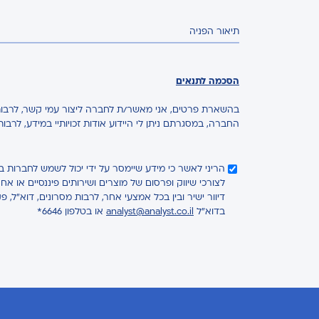
תיאור הפניה
הסכמה לתנאים
בהשארת פרטים, אני מאשר/ת לחברה ליצור עמי קשר, לרבות 
החברה, במסגרתם ניתן לי היידוע אודות זכויותיי במידע, לרבו
הריני לאשר כי מידע שיימסר על ידי יכול לשמש לחברות 
לצורכי שיווק ופרסום של מוצרים ושירותים פיננסיים או 
דיוור ישיר ובין בכל אמצעי אחר, לרבות מסרונים, דוא"ל, פ
בדוא"ל
analyst@analyst.co.il
או בטלפון 6646*