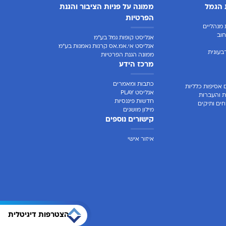
 הגמל
ממונה על פניות הציבור והגנת
הפרטיות
מנהליים
וב
אנליסט קופות גמל בע"מ
אנליסט אי.אמ.אס קרנות נאמנות בע"מ
בעונית
ממונה הגנת הפרטיות
מרכז הידע
כתבות ומאמרים
 אסיפות כלליות
אנליסט PLAY
ת והעברות
חדשות פיננסיות
ים ותיקים
מילון מושגים
קישורים נוספים
איזור אישי
הצטרפות דיגיטלית