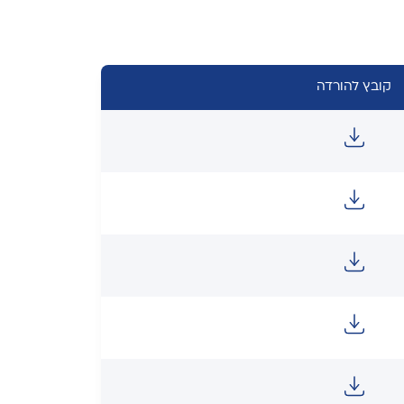
קובץ להורדה