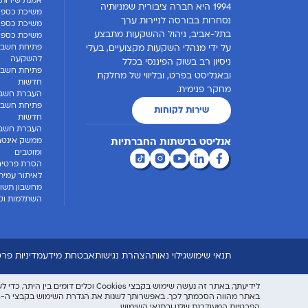
אמנת שירות 
1994 היא חברה ציבורית שמניותיה
משיכת כספי
נסחרות בבורסה לניירות ערך
משיכת כספים
בתל-אביב, ניהול ההשקעות מתבצע
משיכת כספים
פתיחת חשבון
על ידי מנהלי השקעות מקצועיים, בעלי
להשקעה
ניסיון רב בשוק הפיננסי בכלל
פתיחת חשבו
ובאנליסט בפרט, ובליווי של מחלקת
חדשות
מחקר פנימית.
העברת חשבו
פתיחת חשבון
שירות לקוחות
חדשות
העברת חשבון
ממשק אינטרנ
אנליסט ברשתות החברתיות
ומוטבים
הסרת פרטים
לאיתור עמית
מחשבון תשוא
השתלמות וקו
תנאי שימוש
גילוי נאות
הצהרת נגישות
אבטחת מידע
מדיניות פרט
לידיעתך, באתר זה נעשה שימוש בקבצי Cookies וכלים דומים בין היתר, כדי לשפר את חווית המשתמש וניתוח השימוש באתר - בהתאם
באתר מהווה הסכמתך לכך. באפשרותך לשנות את הגדרת השימוש בקבצי ה-Cookies על ידי לחיצה על "העדפות קבצי Cookies". למידע נוסף והרחבה, יש לעיין
הפרטיות המעודכנת שלנו
ובתנאי השימוש
.