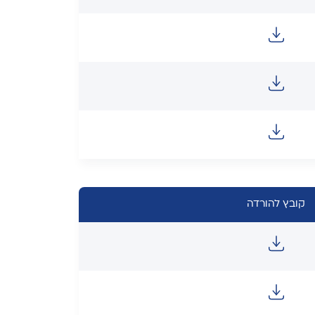
קובץ להורדה