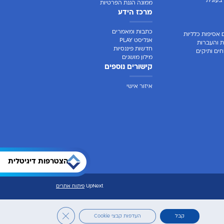
בעונית
ממונה הגנת הפרטיות
מרכז הידע
כתבות ומאמרים
 אסיפות כלליות
אנליסט PLAY
ת והעברות
חדשות פיננסיות
ים ותיקים
מילון מושגים
קישורים נוספים
איזור אישי
הצטרפות דיגיטלית
UpNext
פיתוח אתרים
Close GDPR Cookie Banner
קבל
העדפות קבצי Cookie