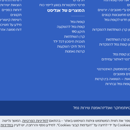
אנליסט קופות גמל
לפיצויים
רשימת נכסים ר
ם
פרטי התקשרות בנוגע לייפוי כוח
הוצאות ישירות
 ע"י מוטבים / יורשים
דוחות כספיים
המוצרים של אנליסט
 מחשבונות קטנים
תקנונים
 חדש לקופת גמל
רשימת קישורים
קופות גמל
מידע על משיכו
קופת גמל להשקעה
ן קרן השתלמות להפקדות
דוח ממונה אזרח
תיקון 190
קרן השתלמות
ן קרן השתלמות
תוכנית חיסכון לכל ילד
 קופת גמל להפקדות
ניהול תיקי השקעות
קרנות נאמנות
 קופת גמל
טי לאיתור עמיתים
 מהממשק האינטרנטי
ים ומוטבים
ות – השוואה בין קרנות
פות גמל נבחרות
יות
מחקר ואנליזה
אמנת שירות גמל
למדיניות הפרטיות
. המשך גלישה
במדיניות