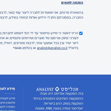
הסכמה לתנאים
בהשארת פרטים, אני מאשר/ת לחברה ליצור עמי קשר, לרבות 
החברה, במסגרתם ניתן לי היידוע אודות זכויותיי במידע, לרבו
הריני לאשר כי מידע שיימסר על ידי יכול לשמש לחברות 
לצורכי שיווק ופרסום של מוצרים ושירותים פיננסיים או 
דיוור ישיר ובין בכל אמצעי אחר, לרבות מסרונים, דוא"ל, פ
בדוא"ל
analyst@analyst.co.il
או בטלפון 6646*
מידע לעמ
בית השקעות אנליסט הינו מבתי
מידע לעמית
ההשקעות הוותיקים והמנוסים בניהול
מחשבון שיעו
השקעות בשוק ההון בישראל.
הפקדה לקופ
'אנליסט' נוסדה בשנת 1985, ומשנת