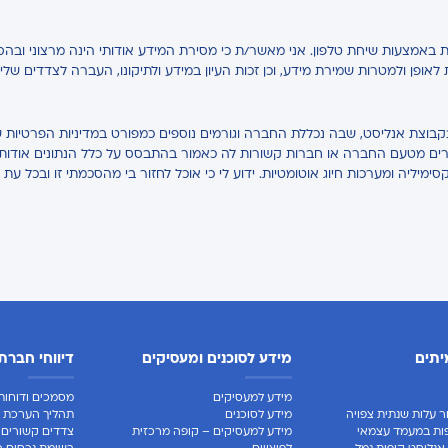
באמצעות שיחת טלפון. אני מאשר/ת כי מסירת המידע אודותי הינה מרצוני ובהס
ת לאופן ולמטרות שמירת מידע, וכן זכות העיון במידע ולתיקונו, העברה לצדדים של
בקבוצת אנליסט, שבה נכללת החברה וגורמים נוספים כמפורט במדיניות הפרטיות ש
אחרים מטעם החברה או חברות קשורות לה כאמור בהתבסס על כלל הנתונים אודותיי,
קסימיליה ומערכות חיוג אוטומטיות. ידוע לי כי אוכל לחזור בי מהסכמתי זו ובכל עת 
יתים
מידע לסוכנים ומעסיקים
דיווחי חברת
מידע למעסיקים
מסמכים ודוחות 
ר עלות שנתית צפויה
מידע לסוכנים
תהליך הערכת ח
ות במעמד עצמאי
מידע למעסיקים – קופה מרכזית
צדדים קשורים