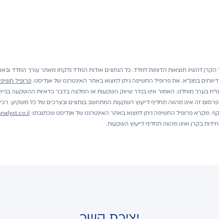
 הקרן להשיג תוצאות הדומות למדד. כל הנתונים אודות המדד נלקחו מאתר עורך המדד ובאח
יווחים במגנ"א.
את פרופיל החשיפה ניתן למצוא באתר האינטרנט של אנליסט.
פרופיל חשיפה A
פה של עד 120% למניות בערך מוחלט, A חשיפה של עד 10% למט"ח בערך מוחלט. האמור אינו בגדר שיווק השקעות או המלצה בדבר 
. פרסום זה אינו מהווה תחליף לייעוץ השקעות המתחשב בנתונים ובצרכים של כל משקיע. רכ
קף. מקרא פרופיל החשיפה ניתן למצוא באתר האינטרנט של אנליסט שכתובתו:
alyst.co.il
דות בקרן ואינו מהווה תחליף לייעוץ השקעות.
יצירת קשר