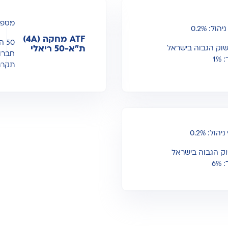
מספר קרן: 39944
ATF מחקה (4A)
50
ת"א-50 ריאלי
חברות
1
תקרת 
6