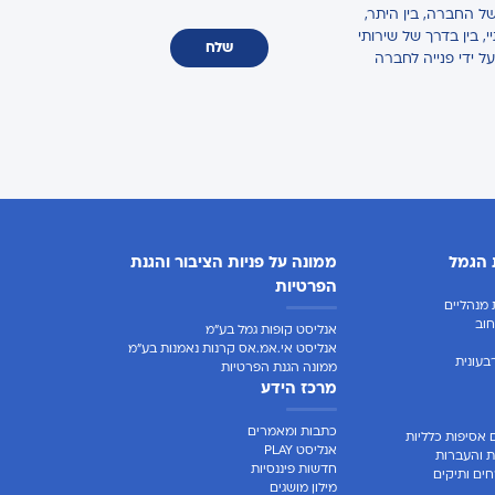
ל החברה, בין היתר,
 בין בדרך של שירותי
שלח
על ידי פנייה לחברה
 הגמל
ממונה על פניות הציבור והגנת
הפרטיות
מנהליים
וב
אנליסט קופות גמל בע"מ
אנליסט אי.אמ.אס קרנות נאמנות בע"מ
בעונית
ממונה הגנת הפרטיות
מרכז הידע
כתבות ומאמרים
 אסיפות כלליות
אנליסט PLAY
ת והעברות
חדשות פיננסיות
ים ותיקים
מילון מושגים