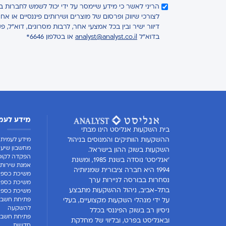
הריני לאשר כי מידע שיימסר על ידי יכול לשמש לחברות 
לצורכי שיווק ופרסום של מוצרים ושירותים פיננסיים או 
דיוור ישיר ובין בכל אמצעי אחר, לרבות מסרונים, דוא"ל, פ
בדוא"ל
analyst@analyst.co.il
או בטלפון 6646*
מידע לעמ
בית השקעות אנליסט הינו מבתי
מידע לעמית
ההשקעות הוותיקים והמנוסים בניהול
מחשבון שיעו
השקעות בשוק ההון בישראל.
הפקדה לקופ
'אנליסט' נוסדה בשנת 1985, ומשנת
אמנת שירות 
1994 היא חברה ציבורית שמניותיה
משיכת כספי
נסחרות בבורסה לניירות ערך
משיכת כספים
בתל-אביב, ניהול ההשקעות מתבצע
משיכת כספים
פתיחת חשבון
על ידי מנהלי השקעות מקצועיים, בעלי
להשקעה
ניסיון רב בשוק הפיננסי בכלל
פתיחת חשבו
ובאנליסט בפרט, ובליווי של מחלקת
חדשות