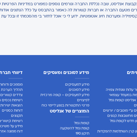
בקבוצת אנליסט, שבה נכללת החברה וגורמים נוספים כמפורט במדיניות הפרטיות ש
אחרים מטעם החברה או חברות קשורות לה כאמור בהתבסס על כלל הנתונים אודותיי,
קסימיליה ומערכות חיוג אוטומטיות. ידוע לי כי אוכל לחזור בי מהסכמתי זו ובכל עת 
יתים
מידע לסוכנים ומעסיקים
דיווחי חברת
מידע למעסיקים
מסמכים ודוחות 
ר עלות שנתית צפויה
מידע לסוכנים
תהליך הערכת ח
ות במעמד עצמאי
מידע למעסיקים – קופה מרכזית
צדדים קשורים
אנליסט קופות גמל
לפיצויים
רשימת נכסים ר
ם
פרטי התקשרות בנוגע לייפוי כוח
הוצאות ישירות
 ע"י מוטבים / יורשים
דוחות כספיים
המוצרים של אנליסט
 מחשבונות קטנים
תקנונים
 חדש לקופת גמל
רשימת קישורים
קופות גמל
מידע על משיכו
קופת גמל להשקעה
ן קרן השתלמות להפקדות
דוח ממונה אזרח
תיקון 190