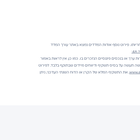
ריותו. פירוט נוסף אודות המדדים נמצא באתר עורך המדד
4:
כדאיות ההשקעה בניירות ערך או בנכסים פיננסיים הנזכרים בו. כמו כן, אין לראות באמור
ישה תעשה על בסיס תשקיף ודיווחים מיידים שבתוקף בלבד. לפירוט
www.an
, את התשקיף המלא של הקרן או הדוח השנתי העדכני, ניתן