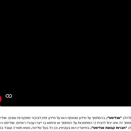
להלן:
"אנליסט"
), בהסתמך על מידע שנאסף ו/או על מידע זמין לציבור ממקורות שונים. אנ
מך זה אינו יכול להניח כי הסתמכות על המסמך או שימוש בו ייצרו עבורו רווחים. אנליסט ו
ן:
"חברות קבוצת אנליסט"
), במישרין ו/או בעקיפין, וכן כל בעל שליטה, נושא משרה ועובד 