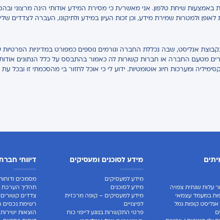
באמצעות שיחת טלפון. אני מאשר/ת כי מסירת המידע אודותי הינה מרצוני ובהס
ת לאופן ולמטרות שמירת מידע, וכן זכות העיון במידע ולתיקונו, העברה לצדדים של
בקבוצת אנליסט, שבה נכללת החברה וגורמים נוספים כמפורט במדיניות הפרטיות ש
אחרים מטעם החברה או חברות קשורות לה כאמור בהתבסס על כלל הנתונים אודותיי,
קסימיליה ומערכות חיוג אוטומטיות. ידוע לי כי אוכל לחזור בי מהסכמתי זו ובכל עת 
יתים
מידע לסוכנים ומעסיקים
דיווחי חברת
מידע למעסיקים
מסמכים ודוחות 
ר עלות שנתית צפויה
מידע לסוכנים
תהליך הערכת ח
ות במעמד עצמאי
מידע למעסיקים – קופה מרכזית
צדדים קשורים
אנליסט קופות גמל
לפיצויים
רשימת נכסים ר
ם
פרטי התקשרות בנוגע לייפוי כוח
הוצאות ישירות