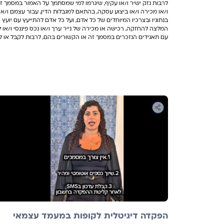
לרבות נזק ישיר ו/או עקיף, שיגרמו למי שמסתמך על האמור במסמך זה 
ו/או מכירה ו/או ביצוע עסקה, בהתאם למגבלות הדין, עבור עצמם ו/או
בנתוניו ובצרכיו המיוחדים של כל אדם, ועל כל אדם להתייעץ עם יועץ ו/
המלצה להחזקה, רכישה או מכירה של נייר ערך ו/או נכס פיננסי ו/או 
עם תאגידים הנזכרים במסמך זה או הקשורים בהם, לרבות לקבל או לה
הפקדה דיגיטלית לקופות במעמד עצמאי