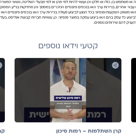
או משתמש בו, כולו או חלקו וכן ועשוי להיות למי מהן או למי מבעלי השליטה, נושאי המשרה
 עבור אחרים, בניירות ערך ו/או בנכסים פיננסיים הנזכרים במסמך והן מחזיקות בני"ע המס
או משווק השקעות/פנסיוני בכל הנוגע לביצוע פעולה בניירות ערך ו/או בנכסים פיננסיים ו/או ב
לביצוע כל עסק בהם ו/או ביצוע עסקה במוצר פנסיוני. כן, עשויות חברות קבוצת אנליסט, בעל
עניק להם שירותים נוספים.
קטעי וידאו נוספים
קרן השתלמות – רמות סיכון
קר