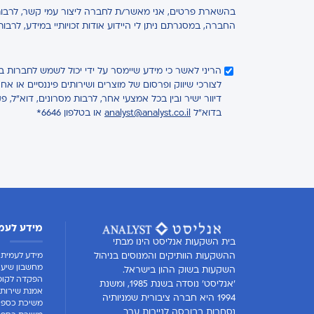
בהשארת פרטים, אני מאשר/ת לחברה ליצור עמי קשר, לרבות 
החברה, במסגרתם ניתן לי היידוע אודות זכויותיי במידע, לרבו
הריני לאשר כי מידע שיימסר על ידי יכול לשמש לחברות 
לצורכי שיווק ופרסום של מוצרים ושירותים פיננסיים או 
דיוור ישיר ובין בכל אמצעי אחר, לרבות מסרונים, דוא"ל, פ
בדוא"ל
analyst@analyst.co.il
או בטלפון 6646*
מידע לעמ
בית השקעות אנליסט הינו מבתי
מידע לעמית
ההשקעות הוותיקים והמנוסים בניהול
מחשבון שיעו
השקעות בשוק ההון בישראל.
הפקדה לקופ
'אנליסט' נוסדה בשנת 1985, ומשנת
אמנת שירות 
1994 היא חברה ציבורית שמניותיה
משיכת כספי
נסחרות בבורסה לניירות ערך