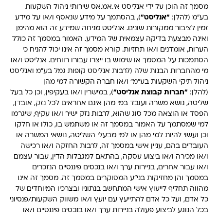
מסמך זה הוכן על ידי אנליסט אי.אמ.אס שירותי ניהול השקעות
בע"מ (להלן:
"אנליסט"
), בהסתמך על מידע שנאסף ו/או על מידע
זמין לציבור ממקורות שונים. אנליסט מניחה שמידע זה הוא מהימן
ואינה מבצעת בדיקה עצמאית של המידע. האמור במסמך זה כולל
הערות, אומדנים ו/או תחזיות. קורא מסמך זה אינו יכול להניח כי
הסתמכות על המסמך או שימוש בו ייצרו עבורו רווחים. אנליסט ו/או
מי מהחברות הבנות שלה (לרבות אנליסט קופות גמל בע"מ ואנליסט
ניהול תיקי השקעות בע"מ" ו/או חברה הקשורה למי מהן
(להלן:
"חברות קבוצת אנליסט"
), במישרין ו/או בעקיפין, וכן כל בעל
שליטה, נושא משרה ועובד במי מהן אינם אחראים לכל נזק, אובדן,
הפסד או הוצאה מכל סוג שהוא, לרבות נזק ישיר ו/או עקיף, שיגרמו
למי שמסתמך על האמור במסמך זה או משתמש בו, כולו או חלקו
וכן ועשוי להיות למי מהן או למי מבעלי השליטה, נושאי המשרה או
העובדים בהם, עניין אישי במסמך זה, לרבות החזקה ו/או רכישה
ו/או מכירה ו/או ביצוע עסקה, בהתאם למגבלות הדין, עבור עצמם
ו/או עבור אחרים, בניירות ערך ו/או בנכסים פיננסיים הנזכרים
במסמך והן מחזיקות בני"ע המסוקרים במסמך זה. מסמך זה אינו
מהווה תחליף לייעוץ אישי המתחשב בנתוניו ובצרכיו המיוחדים של
כל אדם, ועל כל אדם להתייעץ עם יועץ ו/או משווק השקעות/פנסיוני
בכל הנוגע לביצוע פעולה בניירות ערך ו/או בנכסים פיננסיים ו/או