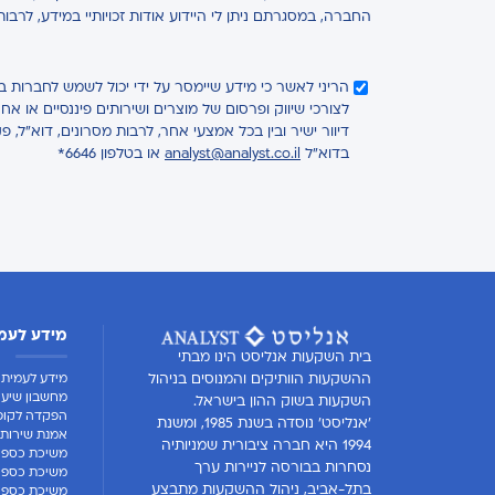
החברה, במסגרתם ניתן לי היידוע אודות זכויותיי במידע, לרבו
הריני לאשר כי מידע שיימסר על ידי יכול לשמש לחברות 
לצורכי שיווק ופרסום של מוצרים ושירותים פיננסיים או 
דיוור ישיר ובין בכל אמצעי אחר, לרבות מסרונים, דוא"ל, פ
בדוא"ל
analyst@analyst.co.il
או בטלפון 6646*
מידע לעמ
בית השקעות אנליסט הינו מבתי
מידע לעמית
ההשקעות הוותיקים והמנוסים בניהול
מחשבון שיעו
השקעות בשוק ההון בישראל.
הפקדה לקופ
'אנליסט' נוסדה בשנת 1985, ומשנת
אמנת שירות 
1994 היא חברה ציבורית שמניותיה
משיכת כספי
נסחרות בבורסה לניירות ערך
משיכת כספים
בתל-אביב, ניהול ההשקעות מתבצע
משיכת כספים