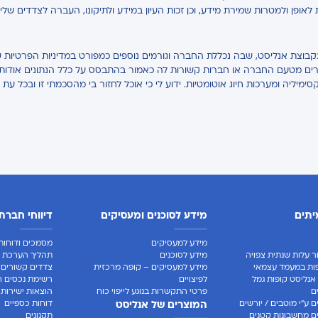
ת לאופן ולמטרות שמירת מידע, וכן זכות העיון במידע ולתיקונו, העברה לצדדים של
בקבוצת אנליסט, שבה נכללת החברה וגורמים נוספים כמפורט במדיניות הפרטיות ש
אחרים מטעם החברה או חברות קשורות לה כאמור בהתבסס על כלל הנתונים אודותיי,
קסימיליה ומערכות חיוג אוטומטיות. ידוע לי כי אוכל לחזור בי מהסכמתי זו ובכל עת 
יתים
מידע לסוכנים ומעסיקים
דיווחי חברת
מידע למעסיקים
מסמכים ודוחות 
ר עלות שנתית צפויה
מידע לסוכנים
תהליך הערכת ח
ות במעמד עצמאי
מידע למעסיקים – קופה מרכזית
צדדים קשורים
אנליסט קופות גמל
לפיצויים
רשימת נכסים ר
ם
פרטי התקשרות בנוגע לייפוי כוח
הוצאות ישירות
 ע"י מוטבים / יורשים
דוחות כספיים
המוצרים של אנליסט
 מחשבונות קטנים
תקנונים