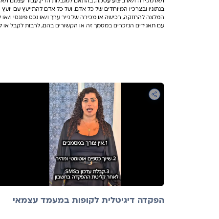
ו/או מכירה ו/או ביצוע עסקה, בהתאם למגבלות הדין, עבור עצמם ו/או
בנתוניו ובצרכיו המיוחדים של כל אדם, ועל כל אדם להתייעץ עם יועץ ו/
המלצה להחזקה, רכישה או מכירה של נייר ערך ו/או נכס פיננסי ו/או 
עם תאגידים הנזכרים במסמך זה או הקשורים בהם, לרבות לקבל או לה
הפקדה דיגיטלית לקופות במעמד עצמאי