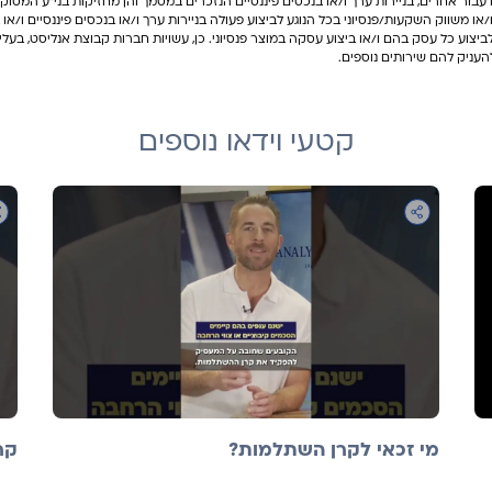
 עבור אחרים, בניירות ערך ו/או בנכסים פיננסיים הנזכרים במסמך והן מחזיקות בני"ע המס
או משווק השקעות/פנסיוני בכל הנוגע לביצוע פעולה בניירות ערך ו/או בנכסים פיננסיים ו/או ב
לביצוע כל עסק בהם ו/או ביצוע עסקה במוצר פנסיוני. כן, עשויות חברות קבוצת אנליסט, בעל
עניק להם שירותים נוספים.
קטעי וידאו נוספים
מי זכאי לקרן השתלמות?
קר