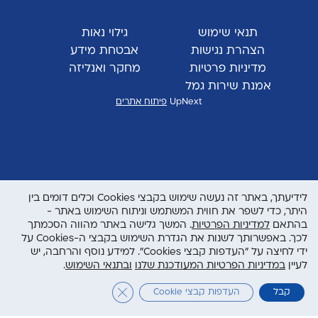
תנאי שימוש
גילוי נאות
הצהרת נגישות
אבטחת מידע
מדיניות פרטיות
מחקר ואנליזה
אמנת שירות גמל
UpNext
פיתוח אתרים
לידיעתך, באתר זה נעשה שימוש בקבצי Cookies וכלים דומים בין
היתר, כדי לשפר את חווית המשתמש וניתוח השימוש באתר -
בהתאם
למדיניות הפרטיות
. המשך גלישה באתר מהווה הסכמתך
לכך. באפשרותך לשנות את הגדרת השימוש בקבצי ה-Cookies על
ידי לחיצה על "העדפות קבצי Cookies". למידע נוסף והרחבה, יש
לעיין
במדיניות הפרטיות המעודכנת שלנו
ובתנאי השימוש
.
Close GDPR Cookie Banner
קבל
העדפות קבצי Cookie