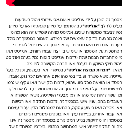
מסמך זה הוכן על ידי אנליסט אי.אמ.אס שירותי ניהול השקעות
בע"מ (להלן:
"אנליסט"
), בהסתמך על מידע שנאסף ו/או על מידע
זמין לציבור ממקורות שונים. אנליסט מניחה שמידע זה הוא מהימן
ואינה מבצעת בדיקה עצמאית של המידע. האמור במסמך זה כולל
הערות, אומדנים ו/או תחזיות. קורא מסמך זה אינו יכול להניח כי
הסתמכות על המסמך או שימוש בו ייצרו עבורו רווחים. אנליסט ו/או
מי מהחברות הבנות שלה (לרבות אנליסט קופות גמל בע"מ ואנליסט
ניהול תיקי השקעות בע"מ" ו/או חברה הקשורה למי מהן
(להלן:
"חברות קבוצת אנליסט"
), במישרין ו/או בעקיפין, וכן כל בעל
שליטה, נושא משרה ועובד במי מהן אינם אחראים לכל נזק, אובדן,
הפסד או הוצאה מכל סוג שהוא, לרבות נזק ישיר ו/או עקיף, שיגרמו
למי שמסתמך על האמור במסמך זה או משתמש בו, כולו או חלקו
וכן ועשוי להיות למי מהן או למי מבעלי השליטה, נושאי המשרה או
העובדים בהם, עניין אישי במסמך זה, לרבות החזקה ו/או רכישה
ו/או מכירה ו/או ביצוע עסקה, בהתאם למגבלות הדין, עבור עצמם
ו/או עבור אחרים, בניירות ערך ו/או בנכסים פיננסיים הנזכרים
במסמך והן מחזיקות בני"ע המסוקרים במסמך זה. מסמך זה אינו
מהווה תחליף לייעוץ אישי המתחשב בנתוניו ובצרכיו המיוחדים של