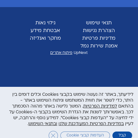
תנאי שימוש
גילוי נאות
הצהרת נגישות
אבטחת מידע
מדיניות פרטיות
מחקר ואנליזה
אמנת שירות גמל
UpNext
פיתוח אתרים
לידיעתך, באתר זה נעשה שימוש בקבצי Cookies וכלים דומים בין
היתר, כדי לשפר את חווית המשתמש וניתוח השימוש באתר -
בהתאם
למדיניות הפרטיות
. המשך גלישה באתר מהווה הסכמתך
לכך. באפשרותך לשנות את הגדרת השימוש בקבצי ה-Cookies על
ידי לחיצה על "העדפות קבצי Cookies". למידע נוסף והרחבה, יש
לעיין
במדיניות הפרטיות המעודכנת שלנו
ובתנאי השימוש
.
Close GDPR Cookie Banner
קבל
העדפות קבצי Cookie