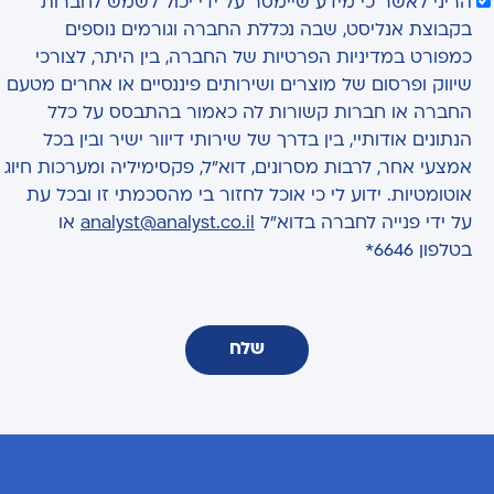
הריני לאשר כי מידע שיימסר על ידי יכול לשמש לחברות
בקבוצת אנליסט, שבה נכללת החברה וגורמים נוספים
כמפורט במדיניות הפרטיות של החברה, בין היתר, לצורכי
שיווק ופרסום של מוצרים ושירותים פיננסיים או אחרים מטעם
החברה או חברות קשורות לה כאמור בהתבסס על כלל
הנתונים אודותיי, בין בדרך של שירותי דיוור ישיר ובין בכל
אמצעי אחר, לרבות מסרונים, דוא"ל, פקסימיליה ומערכות חיוג
אוטומטיות. ידוע לי כי אוכל לחזור בי מהסכמתי זו ובכל עת
על ידי פנייה לחברה בדוא"ל
analyst@analyst.co.il
או
בטלפון 6646*
שלח