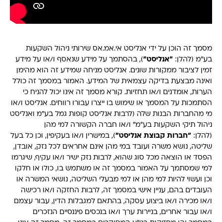
מסמך זה הוכן על ידי אנליסט אי.אמ.אס שירותי ניהול השקעות
בע"מ (להלן:
"אנליסט"
), בהסתמך על מידע שנאסף ו/או על מידע
זמין לציבור ממקורות שונים. אנליסט מניחה שמידע זה הוא מהימן
ואינה מבצעת בדיקה עצמאית של המידע. האמור במסמך זה כולל
הערות, אומדנים ו/או תחזיות. קורא מסמך זה אינו יכול להניח כי
הסתמכות על המסמך או שימוש בו ייצרו עבורו רווחים. אנליסט ו/או
מי מהחברות הבנות שלה (לרבות אנליסט קופות גמל בע"מ ואנליסט
ניהול תיקי השקעות בע"מ" ו/או חברה הקשורה למי מהן
(להלן:
"חברות קבוצת אנליסט"
), במישרין ו/או בעקיפין, וכן כל בעל
שליטה, נושא משרה ועובד במי מהן אינם אחראים לכל נזק, אובדן,
הפסד או הוצאה מכל סוג שהוא, לרבות נזק ישיר ו/או עקיף, שיגרמו
למי שמסתמך על האמור במסמך זה או משתמש בו, כולו או חלקו
וכן ועשוי להיות למי מהן או למי מבעלי השליטה, נושאי המשרה או
העובדים בהם, עניין אישי במסמך זה, לרבות החזקה ו/או רכישה
ו/או מכירה ו/או ביצוע עסקה, בהתאם למגבלות הדין, עבור עצמם
ו/או עבור אחרים, בניירות ערך ו/או בנכסים פיננסיים הנזכרים