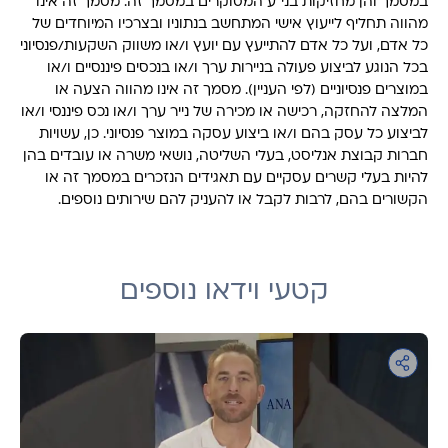
במסמך והן מחזיקות בני"ע המסוקרים במסמך זה. מסמך זה אינו
מהווה תחליף לייעוץ אישי המתחשב בנתוניו ובצרכיו המיוחדים של
כל אדם, ועל כל אדם להתייעץ עם יועץ ו/או משווק השקעות/פנסיוני
בכל הנוגע לביצוע פעולה בניירות ערך ו/או בנכסים פיננסיים ו/או
במוצרים פנסיוניים (לפי העניין). מסמך זה אינו מהווה הצעה או
המלצה להחזקה, רכישה או מכירה של נייר ערך ו/או נכס פיננסי ו/או
לביצוע כל עסק בהם ו/או ביצוע עסקה במוצר פנסיוני. כן, עשויות
חברות קבוצת אנליסט, בעלי השליטה, נושאי משרה או עובדים בהן
להיות בעלי קשרים עסקיים עם תאגידים הנזכרים במסמך זה או
הקשורים בהם, לרבות לקבל או להעניק להם שירותים נוספים.
קטעי וידאו נוספים