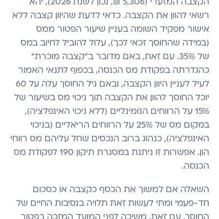
הקצבה המזערי (5,306 ₪, נכון לשנת 2026), יהא
רשאי להוון את הקצבה. כדאי לדעת שהיוון קצבה ללא
אישור מפקיד השומה בעניין שיעור הפטור ממס
(במידה שהחוסך זכאי לכך), עלול להוביל לחיוב במס
של 35%. עם זאת, באם מדובר ב"קצבה מוכרת"
כהגדרתה בפקודת מס הכנסה, בכפוף לתנאי האמור
לעיל לעניין היוון הקצבה, ובאם גיל החוסך עלה על 60
יוכל החוסך להוון את הקצבה תוך ניכוי מס בשיעור של
15% על הרווחים הנומינליים (ללא ניכוי האינפלציה),
במקום מס של 25% על הרווחים הריאליים (בניכוי
האינפלציה), כנהוג ברוב הנכסים שחל עליהם מס רווחי
הון. אפשרות זו ניתנת במסגרת תיקון 190 לפקודת מס
הכנסה.
השאלה אם למשוך את הכסף כקצבה או כסכום
חד-פעמי ומתי לעשות זאת תלויה בנסיבות החיים של
החוסך. עם זאת, משיכה לפני המועד המזכה בפטור