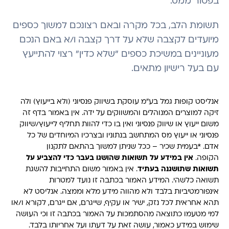
בפטור ממס.
תשומת הלב, בכל מקרה ובאם רצונכם למשוך כספים
מיועדים לקצבה שלא על דרך קצבה ו/א באם הנכם
מעוניינים במשיכת כספים "שלא כדין" רצוי להתייעץ
עם בעל רישיון מתאים.
אנליסט קופות גמל בע"מ עוסקת בשיווק פנסיוני (ולא בייעוץ) ולה
זיקה למוצרים המנוהלים והמשווקים על ידה. אין באמור בדף זה
משום ייעוץ או שיווק פנסיוני ואין בו כדי להוות תחליף לייעוץ/שיווק
פנסיוני או ייעוץ מס המתחשב בנתוניו ובצרכיו המיוחדים של כל
אדם. *בעמית שכיר – ככל שניתן למשוך בהתאם לתקנון
הקופה.
אין במידע על תשואות שהושגו בעבר כדי להצביע על
תשואות שתושגנה בעתיד
. אין באמור משום התחייבות להשגת
תשואה כלשהי. המידע האמור בכתבה זו נועד למטרות
אינפורמטיביות בלבד ולא מהווה מידע מלא וממצה. אנליסט לא
תהא אחראית לכל נזק, ישיר או עקיף, שייגרם, אם ייגרם, לקורא ו/או
למי מטעמו כתוצאה מהסתמכות על האמור בכתבה זו וכי העושה
שימוש במידע כאמור, עושה זאת על דעתו ועל אחריותו בלבד.