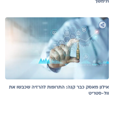
תימשך
אילון מאסק כבר קנה: התרופות להרזיה שכבשו את
וול-סטריט