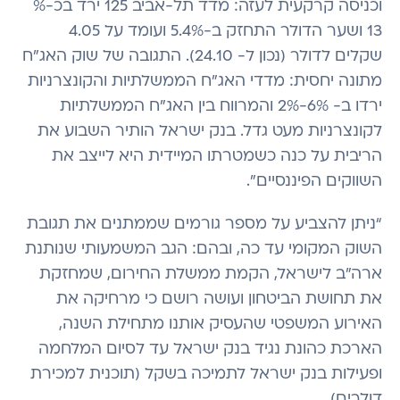
וכניסה קרקעית לעזה: מדד תל-אביב 125 ירד בכ-%
13 ושער הדולר התחזק ב-5.4% ועומד על 4.05
שקלים לדולר (נכון ל- 24.10). התגובה של שוק האג”ח
מתונה יחסית: מדדי האג”ח הממשלתיות והקונצרניות
ירדו ב- 6%-2% והמרווח בין האג”ח הממשלתיות
לקונצרניות מעט גדל. בנק ישראל הותיר השבוע את
הריבית על כנה כשמטרתו המיידית היא לייצב את
השווקים הפיננסיים".
“ניתן להצביע על מספר גורמים שממתנים את תגובת
השוק המקומי עד כה, ובהם: הגב המשמעותי שנותנת
ארה”ב לישראל, הקמת ממשלת החירום, שמחזקת
את תחושת הביטחון ועושה רושם כי מרחיקה את
האירוע המשפטי שהעסיק אותנו מתחילת השנה,
הארכת כהונת נגיד בנק ישראל עד לסיום המלחמה
ופעילות בנק ישראל לתמיכה בשקל (תוכנית למכירת
דולרים).