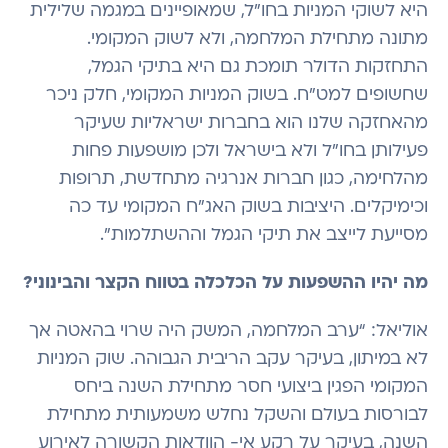
היא לשוקי המניות בחו”ל, שמאופיינים במגמה שלילית
מתונה מתחילת המלחמה, ולא לשוק המקומי.
התחזקות הדולר תומכת גם היא בתיקי הגמל,
שחשופים למט”ח. בשוק המניות המקומי, חלק ניכר
מהאחזקה שלנו הוא בחברות ישראליות שעיקר
פעילותן בחו”ל ולא בישראל ולכן מושפעות פחות
מהלחימה, כגון חברות אנרגיה מתחדשת, תרופות
וכימיקלים. היציבות בשוק האג”ח המקומי עד כה
מסייעת לייצב את תיקי הגמל וההשתלמות".
מה יהיו ההשפעות על הכלכלה בטווח הקצר והבינוני?
אוליאל: “ערב המלחמה, המשק היה שרוי בהאטה אך
לא במיתון, בעיקר עקב הריבית הגבוהה. שוק המניות
המקומי הפגין ביצועי חסר מתחילת השנה ביחס
לבורסות בעולם והשקל נחלש משמעותית מתחילת
השנה, בעיקר על רקע אי- הוודאות הקשורה לאירוע