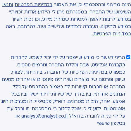
הינה מרצוני ובהסכמתי וכן את האמור
במדיניות הפרטיות
ותנאי
השימוש
של החברה, במסגרתם ניתן לי היידוע אודות זכויותיי
במידע, לרבות לאופן ולמטרות שמירת מידע, וכן זכות העיון
במידע ולתיקונו, העברה לצדדים שלישיים ועוד. להרחבה, ראה
במדיניות הפרטיות
.
הריני לאשר כי מידע שיימסר על ידי יכול לשמש לחברות
בקבוצת אנליסט, שבה נכללת החברה וגורמים נוספים
כמפורט במדיניות הפרטיות של החברה, בין היתר, לצורכי
שיווק ופרסום של מוצרים ושירותים פיננסיים או אחרים מטעם
החברה או חברות קשורות לה כאמור בהתבסס על כלל
הנתונים אודותיי, בין בדרך של שירותי דיוור ישיר ובין בכל
אמצעי אחר, לרבות מסרונים, דוא"ל, פקסימיליה ומערכות חיוג
אוטומטיות. ידוע לי כי אוכל לחזור בי מהסכמתי זו ובכל עת
על ידי פנייה לחברה בדוא"ל
analyst@analyst.co.il
או
בטלפון 6646*