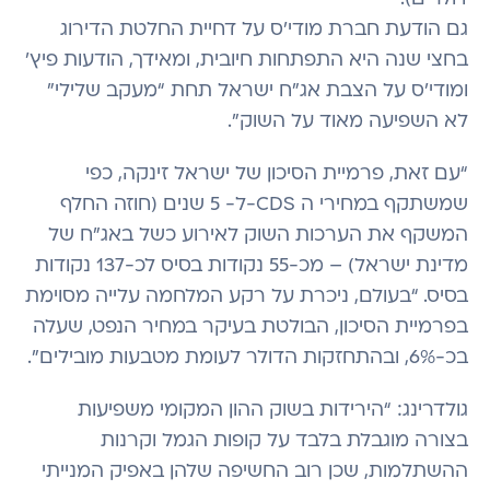
גם הודעת חברת מודי’ס על דחיית החלטת הדירוג
בחצי שנה היא התפתחות חיובית, ומאידך, הודעות פיץ’
ומודי’ס על הצבת אג”ח ישראל תחת “מעקב שלילי”
לא השפיעה מאוד על השוק".
“עם זאת, פרמיית הסיכון של ישראל זינקה, כפי
שמשתקף במחירי ה CDS-ל- 5 שנים (חוזה החלף
המשקף את הערכות השוק לאירוע כשל באג”ח של
מדינת ישראל) – מכ-55 נקודות בסיס לכ-137 נקודות
בסיס. “בעולם, ניכרת על רקע המלחמה עלייה מסוימת
בפרמיית הסיכון, הבולטת בעיקר במחיר הנפט, שעלה
בכ-6%, ובהתחזקות הדולר לעומת מטבעות מובילים”.
גולדרינג: “הירידות בשוק ההון המקומי משפיעות
בצורה מוגבלת בלבד על קופות הגמל וקרנות
ההשתלמות, שכן רוב החשיפה שלהן באפיק המנייתי