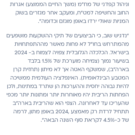
וניהול קפדני של מח”מ (משך החיים הממוצע) אגרות
החוב והחשיפה למט”ח, ומעקב אחר מגזרים בשוק
המניות שאולי ירדו באופן מוגזם וכדומה".
"נדגיש שוב, כי הביצועים של תיקי ההשקעות מושפעים
מהמתרחש בחו"ל לא פחות מאשר מההתפתחויות
בישראל. הכלכלה הגלובלית צפויה לצמוח ב- 2024
בשיעור נמוך (צמיחה מוערכת של 1.5% בלבד
בארה”ב), שמשקף האטה אך לא מיתון (תחזית קרן
המטבע הבינלאומית). האינפלציה העולמית ממשיכה
להיות גבוהה יחסית וההערכות הן שתרד במתינות, ולכן
הפחתות הריבית יהיו מאוחרות יותר ומתונות יותר מכפי
שהעריכו עד לאחרונה. הצפי הוא שהריבית בארה”ב
תתחיל לרדת רק מאמצע ,2024 באופן מתון, לרמה
של כ-4.5% לקראת סוף השנה הבאה".