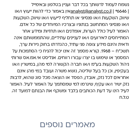
נשמח לעמוד לרשותך בכל דבר ועניין בטלפון ובאימייל
|
analyst@analyst.co.il
| *6646אין באמור כדי להוות ייעוץ ו/או
שיווק השקעות ו/או פנסיוני או תחליף לייעוץ ו/או שיווק השקעות
ו/או פנסיוני המתחשב בנתוניו ובצרכיו המיוחדים של כל אדם.
האמור לעיל כולל הערות, אומדנים ו/או תחזיות ומידע אחר
המתייחסים לאירועים ו/או לעניינים עתידיים, שהתממשותם אינה
ודאית והינם מידע צופה פני עתיד, כהגדרתו בחוק ניירות ערך,
תשכ"ח – 1968. קורא מסמך זה אינו יכול להניח כי הסתמכות על
המסמך או שימוש בו יצרו עבורו רווחים. אנליסט אי.אמ.אס שרותי
ניהול השקעות בע"מ ו/או חברה הקשורה למי מהן, במישרין ו/או
בעקיפין, וכן כל בעל שליטה, נושא משרה ועובד במי מהן אינם
אחראים לכל נזק, אובדן, הפסד או הוצאה מכל סוג שהוא, לרבות
נזק ישיר ו/או עקיף, שיגרמו למי שמסתמך על האמור לעיל. האמור
לעיל הינו על דעת הכותבים בלבד ומשקף את הבנתם למועד זה.
ט.ל.ח
מאמרים נוספים