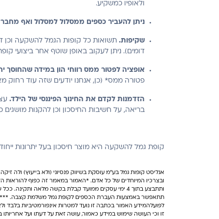
ולאופיו כמשקיע.
ניתן להעביר כספים ממסלול למסלול ואף מחב
שקיפות.
תשואות כל קופות הגמל להשקעה וכן דמי
דומים). ניתן לעקוב באופן שוטף אחר ביצועי ק
אופציה לפטור ממס רווחי הון במידה שהחוסך י
פטורה ממס* (כן, אנחנו יודעים שזה עוד רחוק מא
הזדמנות לקדם את החינוך הפיננסי של הילד.
עצם
בריאה, על חשיבות החיסכון וכן להקנות מושגים כגו
קופת גמל להשקעה היא מוצר חיסכון בעל יתרונות ייחודי
אנליסט קופות גמל בע"מ עוסקת בשיווק פנסיוני (ולא בייעוץ) ולה זיקה ל
ובצרכיו המיוחדים של כל אדם. *האמור במאמר זה כפוף להוראות הדי
ותתבצע בתוך 4 ימי עסקים ממועד קבלת בקשה מלאה ותק
תתאפשר באמצעות העברת הכספים לקופת גמל משלמת קצבה. ***הלוואה
לפועלהמידע האמור בכתבה זו נועד למטרות אינפורמטיביות בלבד ולא
זו וכי העושה שימוש במידע כאמור, עושה זאת על דעתו ועל אחריותו 