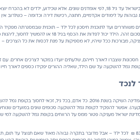
למעלה ממיליון ₪ – זו העלות הממוצעת של גידול ילד בישראל עד גיל 18, לפי אומדנים שונים.
 גבוהות על לימודים אקדמיים, חתונה, רכישת דירה וכדומה – כשלרוב א
עבור כל ילד מגיל 0 ועד גיל 18, וההורים יכולים להפקיד סכו
ניקה, מבורכות ככל שיהיו, לא מספיקות על מנת לכסות את כל הצרכים –
ם חסכונות שצברו לאורך חייהם, שלעתים יועדו במקור לצרכים אחרים. עם
קופת גמל להשקעה על שם הילד, שאליה ההורים יפקידו כספים לאורך חייו 
 לנכד
קופת גמל להשקעה היא מכשיר חיסכון חדש יחסית, שהמדינה השיקה בשנת 2016. כל 
טה: מדינת ישראל מעניקה פטור ממס על הרווחים בקופת גמל להשקעה למי