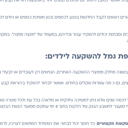
ההשקעה). אפשר כמובן לחסוך גם סכומים קטנים יותר באמצעות הוראת קבע
סבים וסבתות יכולים להפקיד עבור נכדיהם, במעמד של "מקנה מתנה". במק
פת גמל להשקעה לילדים:
בשונה מחלק ממוצרי ההשקעה האחרים, הנגישים רק לעובדים או לבעלי הכ
ים, גם כ מה עשרות שקלים בחודש. אפשר לבחור להפקיד בהוראת קבע 
לכמה שנים אלא ניתן למשיכה (חלקית או מלאה) בכל עת ולכל מטרה שהי
הילד והוא יכול למשוך ממנה כספים כרצונו. הכסף מועבר לחשבון
השקעות מקצועיים
. כל חוסך יכול לבחור את המסלול המתאים לצרכיו, לרמ