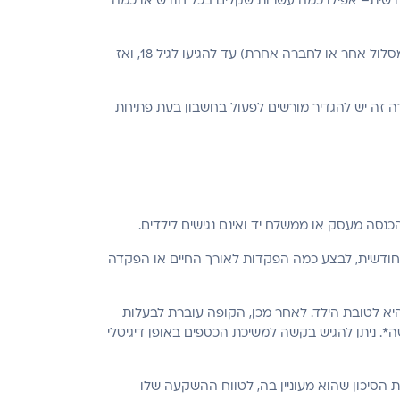
 חודשית– אפילו כמה עשרות שקלים בכל חודש או כמה
הכספים עבור הקטין מופקדים על ידי הוריו על שמו, וההורים רשאים לקבל החלטות בנוגע לכספים (כגון משיכת כספים או ניודם למסלול אחר או לחברה אחרת) עד להגיעו לגיל 18, ואז
רה זה יש להגדיר מורשים לפעול בחשבון בעת פתיחת
נסה מעסק או ממשלח יד ואינם נגישים לילדים.
חודשית, לבצע כמה הפקדות לאורך החיים או הפקדה
א לטובת הילד. לאחר מכן, הקופה עוברת לבעלות
 הבנק של הלקוח בתוך 4 ימי עסקים ממועד הגשת הבקשה*. ניתן להגיש בקשה למשיכת הכספים באופן דיגיטלי
ת הסיכון שהוא מעוניין בה, לטווח ההשקעה שלו