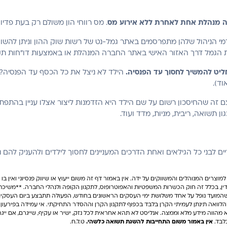
רה מנהלת אחת לאחרת ללא אירוע מס
. מס רווחי הון משולם רק בעת פדיון
 הניהול שלהן מתפרסמים באתר גמל-נט של רשות שוק ההון וניתן להשוות
ופת הגמל דרך האזור האישי באתר החברה המנהלת או באמצעות דו"חות תק
חליט להמשיך לחסוך עד הפנסיה.
הילד לא ניצל את כל הכסף עד הפנסיה? 
וד).
 זה שהחיסכון רשום על שם הילד היא הזדמנות ליצור אצלו עניין בהתפתח
ן תשואה, ריבית, מניות, מדד ועוד.
ים לבני כל הגילאים ואחת הדרכים המעניינים לחסוך לילדים ולהעניק להם 
מוצרים המנוהלים והמשווקים על ידה. אין באמור דף זה משום ייעוץ או שיווק פנסיוני ואין בו 
ן, בכלל זה חוק הכשרות המשפטיות והאפוטרופוס, לתקנון הקופה ולנהלי החברה. **משיכת 
ינה. ככל שהמועד נופל על אחד משלושת ימי העסקים הראשונים בחודש, הפעולה תתבצע ביום הע
 תינתן לעמיתי הקרן בלבד בכפוף לתקנון הקרן וההסדר התחיקתי. אי עמידה בפירעון ההלו
 מהווה מידע מלא וממצה. אנליסט לא תהא אחראית לכל נזק, ישיר או עקיף, שייגרם, אם י
בלבד.
אין באמור משום התחייבות להשגת תשואה כלשהי
.
ט.ל.ח.