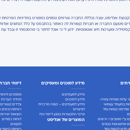
ת לאופן ולמטרות שמירת מידע, וכן זכות העיון במידע ולתיקונו, העברה לצדדים של
בקבוצת אנליסט, שבה נכללת החברה וגורמים נוספים כמפורט במדיניות הפרטיות ש
אחרים מטעם החברה או חברות קשורות לה כאמור בהתבסס על כלל הנתונים אודותיי,
קסימיליה ומערכות חיוג אוטומטיות. ידוע לי כי אוכל לחזור בי מהסכמתי זו ובכל עת 
יתים
מידע לסוכנים ומעסיקים
דיווחי חברת
מידע למעסיקים
מסמכים ודוחות 
ר עלות שנתית צפויה
מידע לסוכנים
תהליך הערכת ח
ות במעמד עצמאי
מידע למעסיקים – קופה מרכזית
צדדים קשורים
אנליסט קופות גמל
לפיצויים
רשימת נכסים ר
ם
פרטי התקשרות בנוגע לייפוי כוח
הוצאות ישירות
 ע"י מוטבים / יורשים
דוחות כספיים
המוצרים של אנליסט
 מחשבונות קטנים
תקנונים
 חדש לקופת גמל
רשימת קישורים