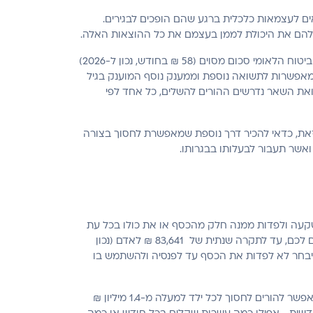
 אלא שכידוע, ילדים לא בהכרח יוצאים לעצמאות כלכלית ברגע שהם הופכים לבגירים.
ין להם את היכולת לממן בעצמם את כל ההוצאות האלה.
המדינה מסייעת לצעירים בדרכים שונות, ממענקים לחיילים משוחררים ועד לתוכנית חיסכון לכל ילד – תוכנית שבמסגרתה מפקיד הביטוח הלאומי סכום מסוים (58 ₪ בחודש, נכון ל-2026)
ם זהה. הילד יכול לפדות את הכסף בגיל 18 או להמשיך לחסוך, ליהנות מאפשרות לתשואה נוספת וממענק נוסף המוענק בגיל
 ואת השאר נדרשים ההורים להשלים, כל אחד לפי
 זאת, כדאי להכיר דרך נוספת שמאפשרת לחסוך בצורה
ואשר תעבור לבעלותו בבגרותו.
אדם, בכל גיל, זכאי לחסוך בקופת גמל להשקעה ולפדות ממנה חלק מהכסף או את כולו בכל עת
(תוך תשלום מס רווחי הון כדין, בדומה לרוב מוצרי ההשקעה). אפשר להפקיד לקופת גמל להשקעה סכומים שונים במועדים שנוחים לכם, עד לתקרה שנתית של 83,641 ₪ לאדם (נכון
 שיבחר לא לפדות את הכסף עד לפנסיה ולהשתמש בו
אז אמנם סכום ההפקדה בשנה מוגבל לתקרה של 83,641 ₪ לכל ילד – אבל מדובר בתקרה גבוהה מאוד שאם תנוצל עד תום, תאפשר להורים לחסוך לכל ילד למעלה מ-1.4 מיליון ₪