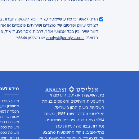
החברה, במסגרתם ניתן לי היידוע אודות זכויותיי במידע, לרבו
הריני לאשר כי מידע שיימסר על ידי יכול לשמש לחברות 
לצורכי שיווק ופרסום של מוצרים ושירותים פיננסיים או 
דיוור ישיר ובין בכל אמצעי אחר, לרבות מסרונים, דוא"ל, פ
בדוא"ל
analyst@analyst.co.il
או בטלפון 6646*
מידע לעמ
בית השקעות אנליסט הינו מבתי
מידע לעמית
ההשקעות הוותיקים והמנוסים בניהול
מחשבון שיעו
השקעות בשוק ההון בישראל.
הפקדה לקופ
'אנליסט' נוסדה בשנת 1985, ומשנת
אמנת שירות 
1994 היא חברה ציבורית שמניותיה
משיכת כספי
נסחרות בבורסה לניירות ערך
משיכת כספים
בתל-אביב, ניהול ההשקעות מתבצע
משיכת כספים
פתיחת חשבון
על ידי מנהלי השקעות מקצועיים, בעלי