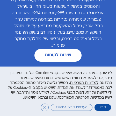
בית השקעות אנליסט הינו מבתי ההשקעות הוותיקים
והמנוסים בניהול השקעות בשוק ההון בישראל.
'אנליסט' נוסדה בשנת 1985, ומשנת 1994 היא חברה
ציבורית שמניותיה נסחרות בבורסה לניירות ערך
בתל-אביב, ניהול ההשקעות מתבצע על ידי מנהלי
השקעות מקצועיים, בעלי ניסיון רב בשוק הפיננסי
בכלל ובאנליסט בפרט, ובליווי של מחלקת מחקר
פנימית.
שירות לקוחות
אנליסט ברשתות החברתיות
לידיעתך, באתר זה נעשה שימוש בקבצי Cookies וכלים דומים בין
היתר, כדי לשפר את חווית המשתמש וניתוח השימוש באתר -
בהתאם
למדיניות הפרטיות
. המשך גלישה באתר מהווה הסכמתך
לכך. באפשרותך לשנות את הגדרת השימוש בקבצי ה-Cookies על
ידי לחיצה על "העדפות קבצי Cookies". למידע נוסף והרחבה, יש
לעיין
במדיניות הפרטיות המעודכנת שלנו
ובתנאי השימוש
.
מידע לעמיתים
Close GDPR Cookie Banner
קבל
העדפות קבצי Cookie